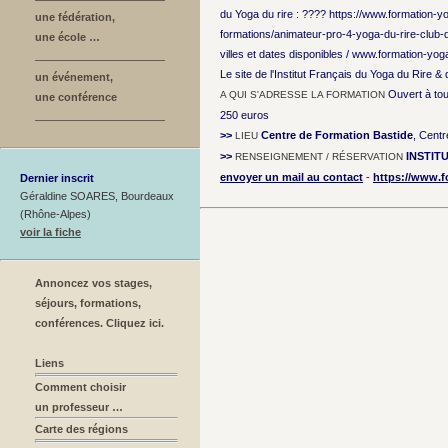
du Yoga du rire : ???? https://www.formation-yo
une fédération,
formations/animateur-pro-4-yoga-du-rire-club-d
une école …
villes et dates disponibles / www.formation-yoga
Le site de l'Institut Français du Yoga du Rire & 
un événement,
Ouvert à tou
A QUI S'ADRESSE LA FORMATION
une conférence
250 euros
>>
Centre de Formation Bastide
, Cent
LIEU
>>
INSTIT
RENSEIGNEMENT / RÉSERVATION
envoyer un mail au contact
-
https://www.f
Dernier inscrit
Géraldine SOARES, Bourdeaux
(Rhône-Alpes)
voir la fiche
Annoncez vos stages,
séjours, formations,
conférences. Cliquez ici.
Liens
Comment choisir
un professeur …
Carte des régions