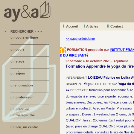
Accueil
A
r
ticles
Contact
>
RECHERCHER > > >
un cours en ligne
<< page précédente
un cours
FORMATION proposée par
INSTITUT FRA
& DU RIRE SANTé
17 octobre > 18 octobre 2026 - Aquitaine
un stage
Formation Apprendre le yoga du rir
un séjour
LOIZEAU Fabrice ou Lolita
INTERVENANT
Yoga
Yoga du ri
DISCIPLINE
STYLE DE YOGA
une formation
>>
formation pour apprendre à se 
DESCRIPTIF
du yoga du rire, avec un.e experte reconnu. e.
un professeur
bienvenu·e·s. Découvrez les 40 exercices du 
utiliser en collectif. Avec un Master Professeur
un praticien,
pratiques : Durée : 1 weekend sur 2 jours, de 9
un thérapeuthe
QUALIOPI Tarifs : 250 euros (tarif réduit pour l
(avec prise en charge QUALIOPI) Pour plus de 
un lieu, un centre
programme détaillé, consultez le site de l'Institu