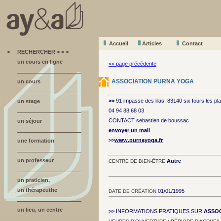
Accueil
A
r
ticles
Contact
>
RECHERCHER > > >
un cours en ligne
<< page précédente
ASSOCIATION PURNA YOGA
un cours
>>
91 impasse des lilas, 83140 six fours les p
un stage
04 94 88 68 03
CONTACT sebastien de boussac
un séjour
envoyer un mail
>>
www.purnayoga.fr
une formation
un professeur
Autre
CENTRE DE BIEN-ÊTRE
un praticien,
un thérapeuthe
01/01/1995
DATE DE CRÉATION
un lieu, un centre
>>
INFORMATIONS PRATIQUES SUR
ASSOC