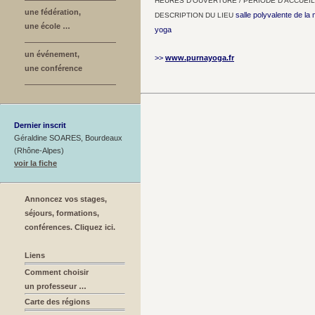
HEURES D’OUVERTURE / PÉRIODE D’ACCUEIL
une fédération,
salle polyvalente de la
DESCRIPTION DU LIEU
une école …
yoga
un événement,
>>
www.purnayoga.fr
une conférence
Dernier inscrit
Géraldine SOARES, Bourdeaux
(Rhône-Alpes)
voir la fiche
Annoncez vos stages,
séjours, formations,
conférences. Cliquez ici.
Liens
Comment choisir
un professeur …
Carte des régions