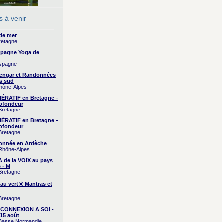
 à venir
 de mer
Bretagne
Espagne Yoga de
Espagne
yengar et Randonnées
s sud
Rhône-Alpes
RATIF en Bretagne –
ofondeur
 Bretagne
RATIF en Bretagne –
ofondeur
 Bretagne
onnée en Ardèche
 Rhône-Alpes
A de la VOIX au pays
 - M
 Bretagne
 au vert☀️ Mantras et
 Bretagne
CONNEXION A SOI -
15 août
/ Basse Normandie