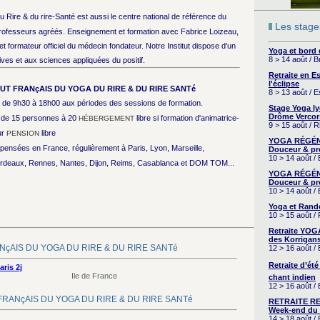
du Rire & du rire-Santé est aussi le centre national de référence du
Les stages
professeurs agréés. Enseignement et formation avec Fabrice Loizeau,
 formateur officiel du médecin fondateur. Notre Institut dispose d'un
Yoga et bord
8 > 14 août / 
ves et aux sciences appliquées du positif.
Retraite en 
l'éclipse
TUT FRANçAIS DU YOGA DU RIRE & DU RIRE SANTé
8 > 13 août / 
de 9h30 à 18h00 aux périodes des sessions de formation.
Stage Yoga I
Drôme Vercor
 : de 15 personnes à 20
libre si formation d'animatrice-
HÉBERGEMENT
9 > 15 août / 
ur
libre
PENSION
YOGA RÉGÉNÉ
spensées en France, régulièrement à Paris, Lyon, Marseille,
Douceur & pr
10 > 14 août /
 Bordeaux, Rennes, Nantes, Dijon, Reims, Casablanca et DOM TOM...
YOGA RÉGÉNÉ
Douceur & pr
10 > 14 août /
Yoga et Rand
10 > 15 août /
Retraite YOG
des Korrigans
FRANçAIS DU YOGA DU RIRE & DU RIRE SANTé
12 > 16 août /
Retraite d’été
ris 2j
Ile de France
chant indien
12 > 16 août /
TUT FRANçAIS DU YOGA DU RIRE & DU RIRE SANTé
RETRAITE RE
Week-end du 
14 > 18 août 