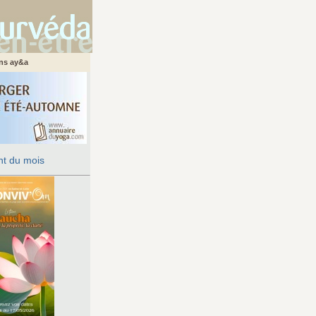
ans ay&a
t du mois