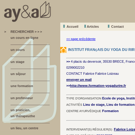
Accueil
A
r
ticles
Contact
>
RECHERCHER > > >
un cours en ligne
<< page précédente
INSTITUT FRANçAIS DU YOGA DU RIR
un cours
>>
4 placis du deversoir, 35530 BRECE, Franc
un stage
0299002210
CONTACT Fabrice Fabrice Loizeau
un séjour
envoyer un mail
>>
http://www.formation-yogadurire.fr
une formation
un professeur
Ecole de yoga, Instit
TYPE D'ORGANISATION
Lieu de stage, Lieu de formatio
ACTIVITÉS
un praticien,
Formation
CENTRE AYURVÉDIQUE
un thérapeuthe
un lieu, un centre
Fabrice Loiz
INTERVENANT(S) RÉGULIER(S)