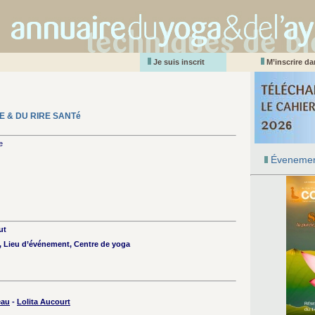
Je suis inscrit
M’inscrire d
E & DU RIRE SANTé
e
Évenemen
ut
n, Lieu d’événement, Centre de yoga
eau
-
Lolita Aucourt