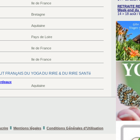
Ile de France
RETRAITE RE
Week-end du 
14 > 18 août 
Bretagne
Aquitaine
Pays de Loire
Ile de France
Ile de France
NSTITUT FRANçAIS DU YOGA DU RIRE & DU RIRE SANTé
ordeaux
Aquitaine
scrire
Mentions légales
Conditions Générales d’Utilisation