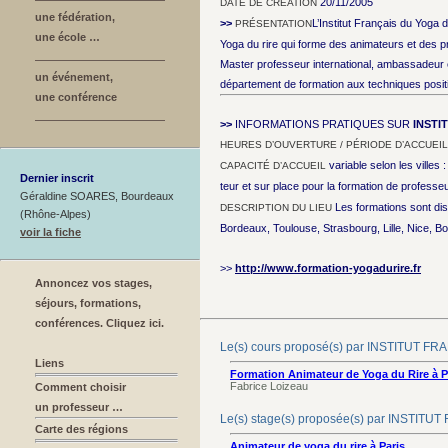
20/11/2005
DATE DE CRÉATION
une fédération,
>>
L’Institut Français du Yoga 
PRÉSENTATION
une école …
Yoga du rire qui forme des animateurs et des 
Master professeur international, ambassadeur et
un événement,
département de formation aux techniques positi
une conférence
>>
INFORMATIONS PRATIQUES SUR
INSTI
HEURES D’OUVERTURE / PÉRIODE D’ACCUEIL
variable selon les villes
CAPACITÉ D’ACCUEIL
Dernier inscrit
teur et sur place pour la formation de professe
Géraldine SOARES, Bourdeaux
Les formations sont di
DESCRIPTION DU LIEU
(Rhône-Alpes)
Bordeaux, Toulouse, Strasbourg, Lille, Nice,
voir la fiche
>>
http://www.formation-yogadurire.fr
Annoncez vos stages,
séjours, formations,
conférences. Cliquez ici.
Le(s) cours proposé(s) par INSTITUT 
Liens
Formation Animateur de Yoga du Rire à Pa
Fabrice Loizeau
Comment choisir
un professeur …
Le(s) stage(s) proposée(s) par INSTI
Carte des régions
Animateur de yoga du rire à Paris