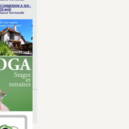
CONNEXION A SOI -
15 août
/ Basse Normandie