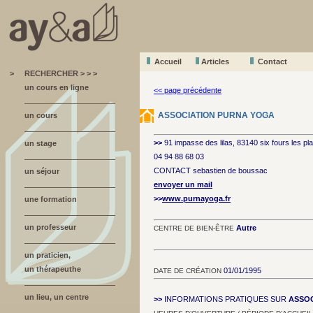
Accueil
A
r
ticles
Contact
>
RECHERCHER > > >
un cours en ligne
<< page précédente
ASSOCIATION PURNA YOGA
un cours
>>
91 impasse des lilas, 83140 six fours les p
un stage
04 94 88 68 03
CONTACT sebastien de boussac
un séjour
envoyer un mail
>>
www.purnayoga.fr
une formation
un professeur
Autre
CENTRE DE BIEN-ÊTRE
un praticien,
un thérapeuthe
01/01/1995
DATE DE CRÉATION
un lieu, un centre
>>
INFORMATIONS PRATIQUES SUR
ASSOC