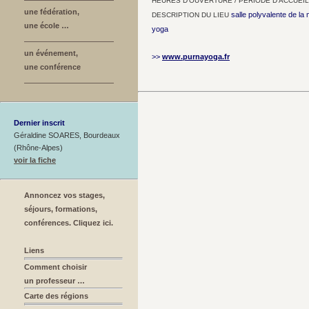
HEURES D’OUVERTURE / PÉRIODE D’ACCUEIL
une fédération,
salle polyvalente de la
DESCRIPTION DU LIEU
une école …
yoga
un événement,
>>
www.purnayoga.fr
une conférence
Dernier inscrit
Géraldine SOARES, Bourdeaux
(Rhône-Alpes)
voir la fiche
Annoncez vos stages,
séjours, formations,
conférences. Cliquez ici.
Liens
Comment choisir
un professeur …
Carte des régions