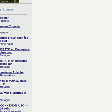
 à venir
 de mer
Bretagne
Espagne Yoga de
Espagne
yengar et Randonnées
s sud
Rhône-Alpes
RATIF en Bretagne –
ofondeur
 Bretagne
RATIF en Bretagne –
ofondeur
 Bretagne
onnée en Ardèche
 Rhône-Alpes
A de la VOIX au pays
 - M
 Bretagne
 au vert☀️ Mantras et
 Bretagne
CONNEXION A SOI -
15 août
/ Basse Normandie