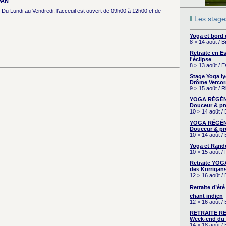
VAN
Du Lundi au Vendredi, l'acceuil est ouvert de 09h00 à 12h00 et de
Les stages
Yoga et bord
8 > 14 août / 
Retraite en 
l'éclipse
8 > 13 août / 
Stage Yoga I
Drôme Vercor
9 > 15 août / 
YOGA RÉGÉNÉ
Douceur & pr
10 > 14 août /
YOGA RÉGÉNÉ
Douceur & pr
10 > 14 août /
Yoga et Rand
10 > 15 août /
Retraite YOG
des Korrigans
12 > 16 août /
Retraite d’été
chant indien
12 > 16 août /
RETRAITE RE
Week-end du 
14 > 18 août 