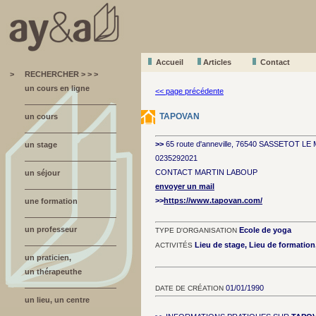
Accueil
A
r
ticles
Contact
>
RECHERCHER > > >
un cours en ligne
<< page précédente
TAPOVAN
un cours
>>
65 route d'anneville, 76540 SASSETOT L
un stage
0235292021
CONTACT MARTIN LABOUP
un séjour
envoyer un mail
>>
https://www.tapovan.com/
une formation
un professeur
Ecole de yoga
TYPE D'ORGANISATION
Lieu de stage, Lieu de formatio
ACTIVITÉS
un praticien,
un thérapeuthe
01/01/1990
DATE DE CRÉATION
un lieu, un centre