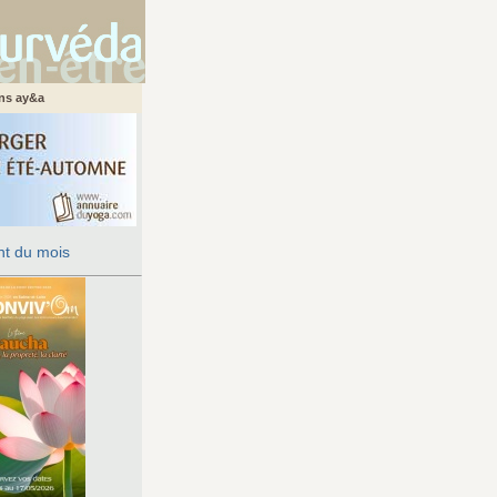
ans ay&a
t du mois