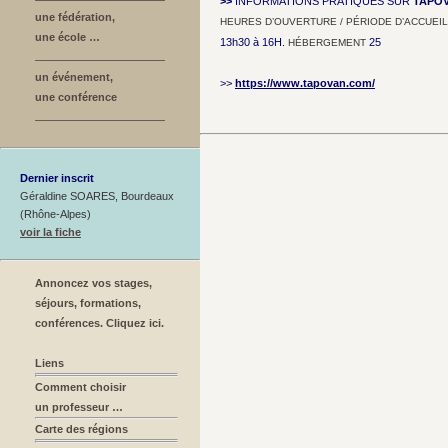
>>
INFORMATIONS PRATIQUES SUR
TAPO
une fédération,
HEURES D’OUVERTURE / PÉRIODE D’ACCUEIL
une école …
13h30 à 16H.
25
HÉBERGEMENT
un événement,
>>
https://www.tapovan.com/
une conférence
Dernier inscrit
Géraldine SOARES, Bourdeaux
(Rhône-Alpes)
voir la fiche
Annoncez vos stages,
séjours, formations,
conférences. Cliquez ici.
Liens
Comment choisir
un professeur …
Carte des régions