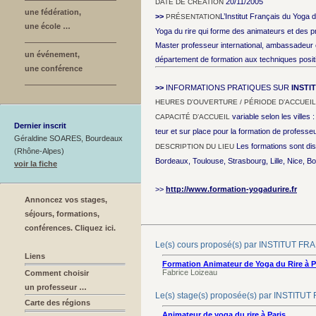
20/11/2005
DATE DE CRÉATION
une fédération,
>>
L’Institut Français du Yoga 
PRÉSENTATION
une école …
Yoga du rire qui forme des animateurs et des 
Master professeur international, ambassadeur et
un événement,
département de formation aux techniques positi
une conférence
>>
INFORMATIONS PRATIQUES SUR
INSTI
HEURES D’OUVERTURE / PÉRIODE D’ACCUEIL
variable selon les villes
CAPACITÉ D’ACCUEIL
Dernier inscrit
teur et sur place pour la formation de professe
Géraldine SOARES, Bourdeaux
Les formations sont di
DESCRIPTION DU LIEU
(Rhône-Alpes)
Bordeaux, Toulouse, Strasbourg, Lille, Nice,
voir la fiche
>>
http://www.formation-yogadurire.fr
Annoncez vos stages,
séjours, formations,
conférences. Cliquez ici.
Le(s) cours proposé(s) par INSTITUT 
Liens
Formation Animateur de Yoga du Rire à Pa
Fabrice Loizeau
Comment choisir
un professeur …
Le(s) stage(s) proposée(s) par INSTI
Carte des régions
Animateur de yoga du rire à Paris