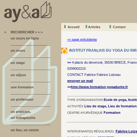
Accueil
A
r
ticles
Contact
>
RECHERCHER > > >
un cours en ligne
<< page précédente
INSTITUT FRANçAIS DU YOGA DU RIR
un cours
>>
4 placis du deversoir, 35530 BRECE, Franc
un stage
0299002210
CONTACT Fabrice Fabrice Loizeau
un séjour
envoyer un mail
>>
http://www.formation-yogadurire.fr
une formation
un professeur
Ecole de yoga, Instit
TYPE D'ORGANISATION
Lieu de stage, Lieu de formatio
ACTIVITÉS
un praticien,
Formation
CENTRE AYURVÉDIQUE
un thérapeuthe
un lieu, un centre
Fabrice Loiz
INTERVENANT(S) RÉGULIER(S)