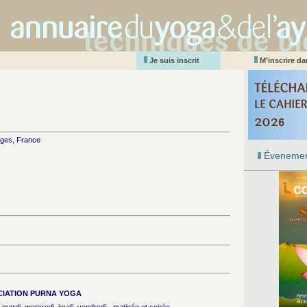
Je suis inscrit
M’inscrire d
lages, France
Évenemen
IATION PURNA YOGA