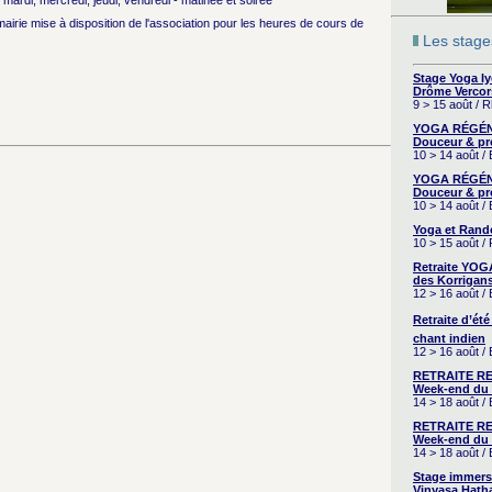
mardi, mercredi, jeudi, vendredi - matinée et soirée
 mairie mise à disposition de l'association pour les heures de cours de
Les stages
Stage Yoga I
Drôme Vercor
9 > 15 août / 
YOGA RÉGÉNÉ
Douceur & pr
10 > 14 août /
YOGA RÉGÉNÉ
Douceur & pr
10 > 14 août /
Yoga et Rand
10 > 15 août /
Retraite YOG
des Korrigans
12 > 16 août /
Retraite d’été
chant indien
12 > 16 août /
RETRAITE RE
Week-end du 
14 > 18 août 
RETRAITE RE
Week-end du 
14 > 18 août 
Stage immers
Vinyasa Hath