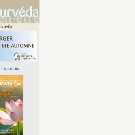
ans ay&a
t du mois