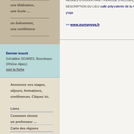
HEURES D’OUVERTURE / PÉRIODE D’ACCUEIL
une fédération,
salle polyvalente de la
DESCRIPTION DU LIEU
une école …
yoga
un événement,
>>
www.purnayoga.fr
une conférence
Dernier inscrit
Géraldine SOARES, Bourdeaux
(Rhône-Alpes)
voir la fiche
Annoncez vos stages,
séjours, formations,
conférences. Cliquez ici.
Liens
Comment choisir
un professeur …
Carte des régions