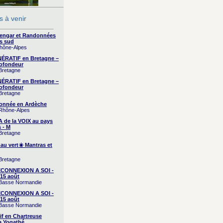
 à venir
yengar et Randonnées
s sud
Rhône-Alpes
RATIF en Bretagne –
ofondeur
 Bretagne
RATIF en Bretagne –
ofondeur
 Bretagne
onnée en Ardèche
 Rhône-Alpes
A de la VOIX au pays
 - M
 Bretagne
 au vert☀️ Mantras et
 Bretagne
CONNEXION A SOI -
15 août
/ Basse Normandie
CONNEXION A SOI -
15 août
/ Basse Normandie
if en Chartreuse
a Yogathé