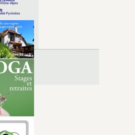
 Rhône-Alpes
le
 Midi-Pyrénées
es d’Utilisation