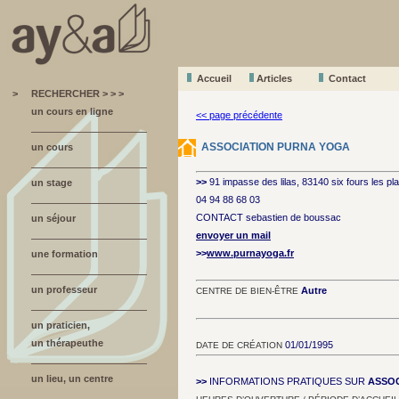
Accueil
A
r
ticles
Contact
>
RECHERCHER > > >
un cours en ligne
<< page précédente
ASSOCIATION PURNA YOGA
un cours
>>
91 impasse des lilas, 83140 six fours les p
un stage
04 94 88 68 03
CONTACT sebastien de boussac
un séjour
envoyer un mail
>>
www.purnayoga.fr
une formation
un professeur
Autre
CENTRE DE BIEN-ÊTRE
un praticien,
un thérapeuthe
01/01/1995
DATE DE CRÉATION
un lieu, un centre
>>
INFORMATIONS PRATIQUES SUR
ASSOC