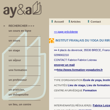
Accueil
A
r
ticles
Contact
>
RECHERCHER > > >
un cours en ligne
<< page précédente
INSTITUT FRANçAIS DU YOGA DU RIR
un cours
>>
4 placis du deversoir, 35530 BRECE, Franc
un stage
0299002210
CONTACT Fabrice Fabrice Loizeau
un séjour
envoyer un mail
>>
http://www.formation-yogadurire.fr
une formation
un professeur
Ecole de yoga, Instit
TYPE D'ORGANISATION
Lieu de stage, Lieu de formatio
ACTIVITÉS
un praticien,
Formation
CENTRE AYURVÉDIQUE
un thérapeuthe
un lieu, un centre
Fabrice Loiz
INTERVENANT(S) RÉGULIER(S)