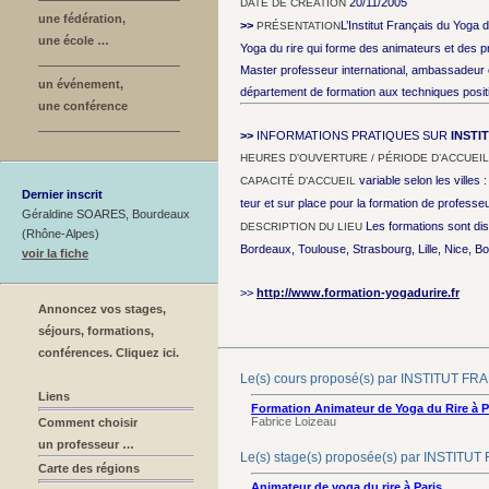
20/11/2005
DATE DE CRÉATION
une fédération,
>>
L’Institut Français du Yoga 
PRÉSENTATION
une école …
Yoga du rire qui forme des animateurs et des 
Master professeur international, ambassadeur et
un événement,
département de formation aux techniques positi
une conférence
>>
INFORMATIONS PRATIQUES SUR
INSTI
HEURES D’OUVERTURE / PÉRIODE D’ACCUEIL
variable selon les villes
CAPACITÉ D’ACCUEIL
Dernier inscrit
teur et sur place pour la formation de professe
Géraldine SOARES, Bourdeaux
Les formations sont di
DESCRIPTION DU LIEU
(Rhône-Alpes)
Bordeaux, Toulouse, Strasbourg, Lille, Nice,
voir la fiche
>>
http://www.formation-yogadurire.fr
Annoncez vos stages,
séjours, formations,
conférences. Cliquez ici.
Le(s) cours proposé(s) par INSTITUT 
Liens
Formation Animateur de Yoga du Rire à Pa
Fabrice Loizeau
Comment choisir
un professeur …
Le(s) stage(s) proposée(s) par INSTI
Carte des régions
Animateur de yoga du rire à Paris