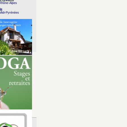
 Rhône-Alpes
le
 Midi-Pyrénées