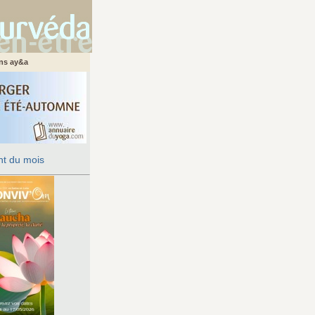
ans ay&a
t du mois