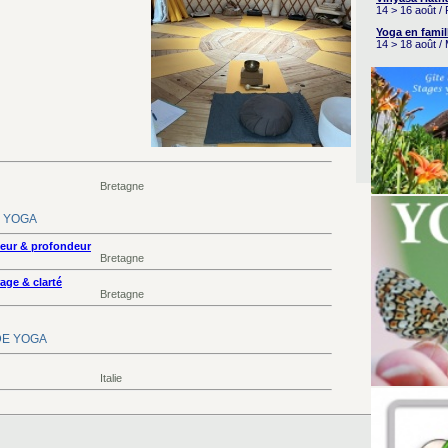
14 > 16 août /
Yoga en famil
14 > 18 août /
Bretagne
DE YOGA
ur & profondeur
Bretagne
ge & clarté
Bretagne
UDE YOGA
Italie