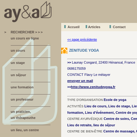
Accueil
A
r
ticles
Contact
>
RECHERCHER > > >
un cours en ligne
<< page précédente
ZENITUDE YOGA
un cours
>>
Launay Congard, 22400 Hénansal, France
un stage
0686175059
CONTACT Flavy Le métayer
un séjour
envoyer un mail
>>
http://www.zenitudeyoga.fr
une formation
un professeur
Ecole de yoga
TYPE D'ORGANISATION
Lieu de cours, Lieu de stage, Lie
ACTIVITÉS
un praticien,
formation, Lieu d’événement, Centre de yo
un thérapeuthe
Centre de soins, Ce
CENTRE AYURVÉDIQUE
Lieu de retraite, lieu de séjour
un lieu, un centre
Centre de massage, C
CENTRE DE BIEN-ÊTRE