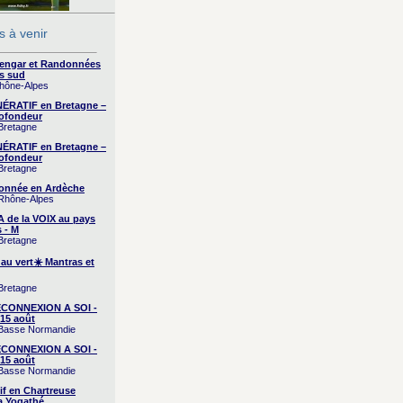
 à venir
yengar et Randonnées
s sud
Rhône-Alpes
RATIF en Bretagne –
ofondeur
 Bretagne
RATIF en Bretagne –
ofondeur
 Bretagne
onnée en Ardèche
 Rhône-Alpes
A de la VOIX au pays
 - M
 Bretagne
 au vert☀️ Mantras et
 Bretagne
CONNEXION A SOI -
15 août
/ Basse Normandie
CONNEXION A SOI -
15 août
/ Basse Normandie
if en Chartreuse
a Yogathé