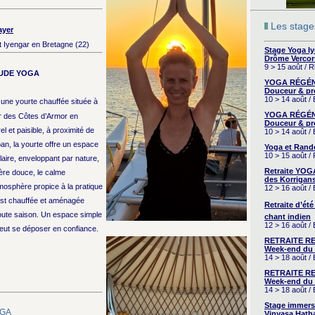
Les stages
ayer
 Iyengar en Bretagne (22)
Stage Yoga I
Drôme Vercor
9 > 15 août / 
UDE YOGA
YOGA RÉGÉNÉ
Douceur & pr
10 > 14 août /
 une yourte chauffée située à
YOGA RÉGÉNÉ
 des Côtes d’Armor en
Douceur & pr
 et paisible, à proximité de
10 > 14 août /
an, la yourte offre un espace
Yoga et Rand
10 > 15 août /
laire, enveloppant par nature,
Retraite YOG
ière douce, le calme
des Korrigans
tmosphère propice à la pratique
12 > 16 août /
est chauffée et aménagée
Retraite d’été
toute saison. Un espace simple
chant indien
12 > 16 août /
peut se déposer en confiance.
RETRAITE RE
Week-end du 
14 > 18 août 
RETRAITE RE
Week-end du 
14 > 18 août 
Stage immers
OGA
Vinyasa Hath