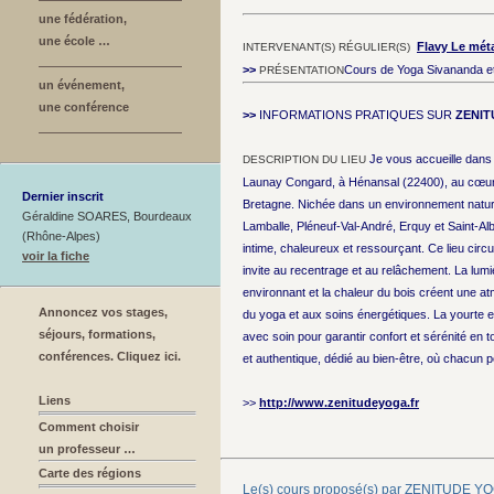
une fédération,
une école …
Flavy Le mét
INTERVENANT(S) RÉGULIER(S)
>>
Cours de Yoga Sivananda et
PRÉSENTATION
un événement,
une conférence
>>
INFORMATIONS PRATIQUES SUR
ZENIT
Je vous accueille dans
DESCRIPTION DU LIEU
Launay Congard, à Hénansal (22400), au cœur
Dernier inscrit
Bretagne. Nichée dans un environnement naturel
Géraldine SOARES, Bourdeaux
Lamballe, Pléneuf-Val-André, Erquy et Saint-Alb
(Rhône-Alpes)
intime, chaleureux et ressourçant. Ce lieu circu
voir la fiche
invite au recentrage et au relâchement. La lum
environnant et la chaleur du bois créent une a
Annoncez vos stages,
du yoga et aux soins énergétiques. La yourte 
séjours, formations,
avec soin pour garantir confort et sérénité en 
conférences. Cliquez ici.
et authentique, dédié au bien-être, où chacun 
Liens
>>
http://www.zenitudeyoga.fr
Comment choisir
un professeur …
Carte des régions
Le(s) cours proposé(s) par ZENITUDE Y