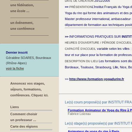
20/11/2005
DATE DE CRÉATION
une fédération,
>>
L’Institut Français du Yoga 
PRÉSENTATION
une école …
Yoga du rire qui forme des animateurs et des 
Master professeur international, ambassadeur et
un événement,
département de formation aux techniques positi
une conférence
>>
INFORMATIONS PRATIQUES SUR
INSTI
HEURES D’OUVERTURE / PÉRIODE D’ACCUEIL
variable selon les villes
CAPACITÉ D’ACCUEIL
Dernier inscrit
teur et sur place pour la formation de professe
Géraldine SOARES, Bourdeaux
Les formations sont di
DESCRIPTION DU LIEU
(Rhône-Alpes)
Bordeaux, Toulouse, Strasbourg, Lille, Nice,
voir la fiche
>>
http://www.formation-yogadurire.fr
Annoncez vos stages,
séjours, formations,
conférences. Cliquez ici.
Le(s) cours proposé(s) par INSTITUT 
Liens
Formation Animateur de Yoga du Rire à Pa
Fabrice Loizeau
Comment choisir
un professeur …
Le(s) stage(s) proposée(s) par INSTI
Carte des régions
Animateur de yoga du rire à Paris