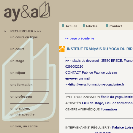
Accueil
A
r
ticles
Contact
>
RECHERCHER > > >
un cours en ligne
<< page précédente
INSTITUT FRANçAIS DU YOGA DU RIR
un cours
>>
4 placis du deversoir, 35530 BRECE, Franc
un stage
0299002210
CONTACT Fabrice Fabrice Loizeau
un séjour
envoyer un mail
>>
http://www.formation-yogadurire.fr
une formation
un professeur
Ecole de yoga, Instit
TYPE D'ORGANISATION
Lieu de stage, Lieu de formatio
ACTIVITÉS
un praticien,
Formation
CENTRE AYURVÉDIQUE
un thérapeuthe
un lieu, un centre
Fabrice Loiz
INTERVENANT(S) RÉGULIER(S)