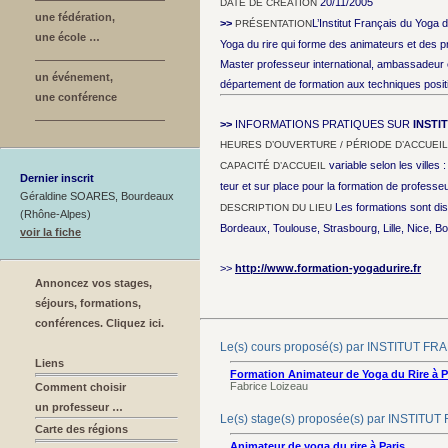
20/11/2005
DATE DE CRÉATION
une fédération,
>>
L’Institut Français du Yoga 
PRÉSENTATION
une école …
Yoga du rire qui forme des animateurs et des 
Master professeur international, ambassadeur et
un événement,
département de formation aux techniques positi
une conférence
>>
INFORMATIONS PRATIQUES SUR
INSTI
HEURES D’OUVERTURE / PÉRIODE D’ACCUEIL
variable selon les villes
CAPACITÉ D’ACCUEIL
Dernier inscrit
teur et sur place pour la formation de professe
Géraldine SOARES, Bourdeaux
Les formations sont di
DESCRIPTION DU LIEU
(Rhône-Alpes)
Bordeaux, Toulouse, Strasbourg, Lille, Nice,
voir la fiche
>>
http://www.formation-yogadurire.fr
Annoncez vos stages,
séjours, formations,
conférences. Cliquez ici.
Le(s) cours proposé(s) par INSTITUT 
Liens
Formation Animateur de Yoga du Rire à Pa
Fabrice Loizeau
Comment choisir
un professeur …
Le(s) stage(s) proposée(s) par INSTI
Carte des régions
Animateur de yoga du rire à Paris