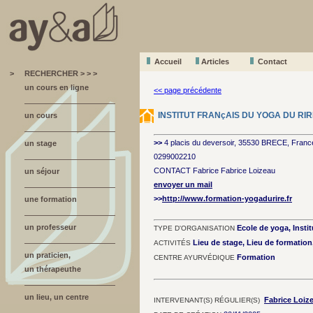
Accueil
A
r
ticles
Contact
>
RECHERCHER > > >
un cours en ligne
<< page précédente
INSTITUT FRANçAIS DU YOGA DU RIR
un cours
>>
4 placis du deversoir, 35530 BRECE, Franc
un stage
0299002210
CONTACT Fabrice Fabrice Loizeau
un séjour
envoyer un mail
>>
http://www.formation-yogadurire.fr
une formation
un professeur
Ecole de yoga, Instit
TYPE D'ORGANISATION
Lieu de stage, Lieu de formatio
ACTIVITÉS
un praticien,
Formation
CENTRE AYURVÉDIQUE
un thérapeuthe
un lieu, un centre
Fabrice Loiz
INTERVENANT(S) RÉGULIER(S)