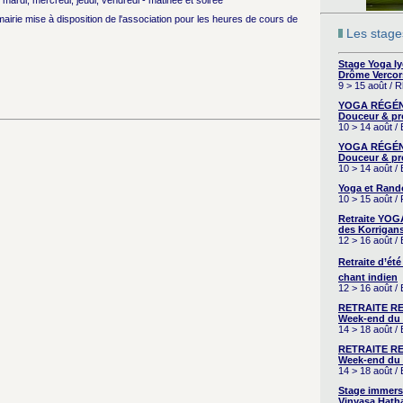
mardi, mercredi, jeudi, vendredi - matinée et soirée
 mairie mise à disposition de l'association pour les heures de cours de
Les stages
Stage Yoga I
Drôme Vercor
9 > 15 août / 
YOGA RÉGÉNÉ
Douceur & pr
10 > 14 août /
YOGA RÉGÉNÉ
Douceur & pr
10 > 14 août /
Yoga et Rand
10 > 15 août /
Retraite YOG
des Korrigans
12 > 16 août /
Retraite d’été
chant indien
12 > 16 août /
RETRAITE RE
Week-end du 
14 > 18 août 
RETRAITE RE
Week-end du 
14 > 18 août 
Stage immers
Vinyasa Hath