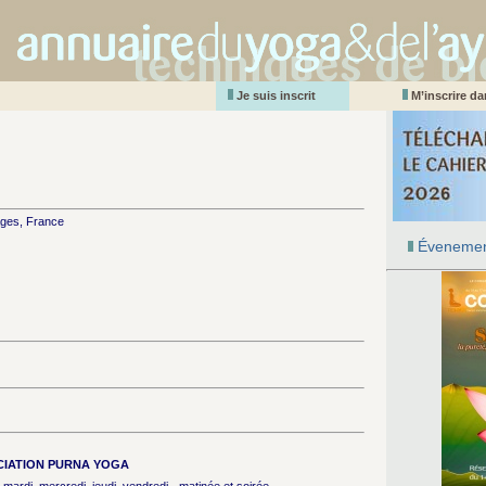
Je suis inscrit
M’inscrire d
lages, France
Évenemen
IATION PURNA YOGA