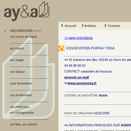
Accueil
A
r
ticles
Contact
>
RECHERCHER > > >
un cours en ligne
<< page précédente
ASSOCIATION PURNA YOGA
un cours
>>
91 impasse des lilas, 83140 six fours les p
un stage
04 94 88 68 03
CONTACT sebastien de boussac
un séjour
envoyer un mail
>>
www.purnayoga.fr
une formation
un professeur
Autre
CENTRE DE BIEN-ÊTRE
un praticien,
un thérapeuthe
01/01/1995
DATE DE CRÉATION
un lieu, un centre
>>
INFORMATIONS PRATIQUES SUR
ASSOC