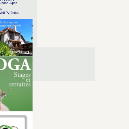
 Rhône-Alpes
le
 Midi-Pyrénées
es d’Utilisation