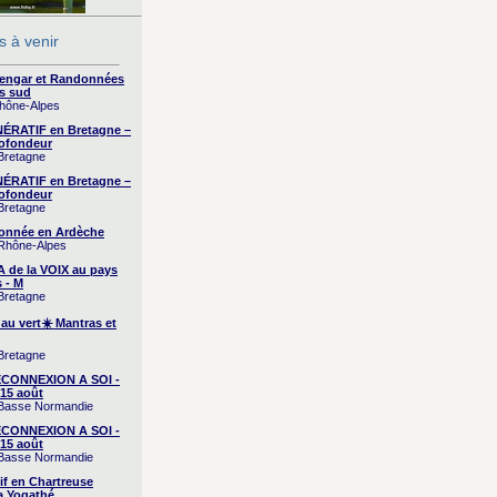
 à venir
yengar et Randonnées
s sud
Rhône-Alpes
RATIF en Bretagne –
ofondeur
 Bretagne
RATIF en Bretagne –
ofondeur
 Bretagne
onnée en Ardèche
 Rhône-Alpes
A de la VOIX au pays
 - M
 Bretagne
 au vert☀️ Mantras et
 Bretagne
CONNEXION A SOI -
15 août
/ Basse Normandie
CONNEXION A SOI -
15 août
/ Basse Normandie
if en Chartreuse
a Yogathé