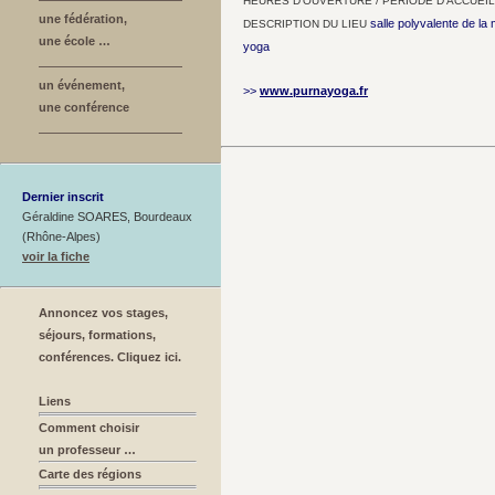
HEURES D’OUVERTURE / PÉRIODE D’ACCUEIL
une fédération,
salle polyvalente de la
DESCRIPTION DU LIEU
une école …
yoga
un événement,
>>
www.purnayoga.fr
une conférence
Dernier inscrit
Géraldine SOARES, Bourdeaux
(Rhône-Alpes)
voir la fiche
Annoncez vos stages,
séjours, formations,
conférences. Cliquez ici.
Liens
Comment choisir
un professeur …
Carte des régions