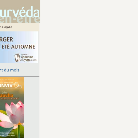
ans ay&a
t du mois