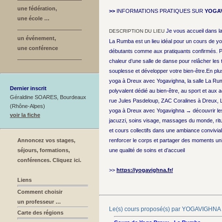
une fédération,
>>
INFORMATIONS PRATIQUES SUR
YOGA
une école …
Je vous accueil dans l
DESCRIPTION DU LIEU
un événement,
La Rumba est un lieu idéal pour un cours de y
une conférence
débutants comme aux pratiquants confirmés. Pro
chaleur d’une salle de danse pour relâcher les 
souplesse et développer votre bien-être.En plus
yoga à Dreux avec Yogavighna, la salle La Ru
Dernier inscrit
polyvalent dédié au bien-être, au sport et aux ac
Géraldine SOARES, Bourdeaux
rue Jules Pasdeloup, ZAC Coralines à Dreux,
(Rhône-Alpes)
yoga à Dreux avec Yogavighna → découvrir les
voir la fiche
jacuzzi, soins visage, massages du monde, ritu
et cours collectifs dans une ambiance convivial
Annoncez vos stages,
renforcer le corps et partager des moments uni
séjours, formations,
une qualité de soins et d’accueil
conférences. Cliquez ici.
>>
https://yogavighna.fr/
Liens
Comment choisir
un professeur …
Le(s) cours proposé(s) par YOGAVIGHNA
Carte des régions