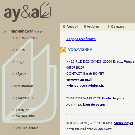
Accueil
A
r
ticles
Contact
>
RECHERCHER > > >
un cours en ligne
<< page précédente
YOGAVIGHNA
un cours
>>
15 RUE DES CAVES, 28100 Dreux, France
un stage
0650719297
CONTACT Sarah BOYER
un séjour
envoyer un mail
>>
https://yogavighna.fr/
une formation
un professeur
Ecole de yoga
TYPE D'ORGANISATION
Lieu de cours
ACTIVITÉS
un praticien,
un thérapeuthe
Sarah Boyer
INTERVENANT(S) RÉGULIER(S)
un lieu, un centre
04/03/2024
DATE DE CRÉATION