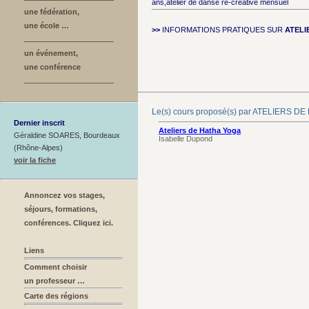
ans,atelier de danse re-créative mensuel
une fédération,
une école …
>>
INFORMATIONS PRATIQUES SUR
ATELI
un événement,
une conférence
Le(s) cours proposé(s) par ATELIERS 
Dernier inscrit
Ateliers de Hatha Yoga
Géraldine SOARES, Bourdeaux
Isabelle Dupond
(Rhône-Alpes)
voir la fiche
Annoncez vos stages,
séjours, formations,
conférences. Cliquez ici.
Liens
Comment choisir
un professeur …
Carte des régions