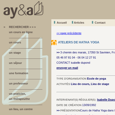
Accueil
A
r
ticles
Contact
>
RECHERCHER > > >
un cours en ligne
<< page précédente
ATELIERS DE HATHA YOGA
un cours
>>
3 chemin des marais, 17350 St Savinien, F
un stage
05 46 97 81 04 - 06 04 12 27 91
CONTACT isabelle dupond
un séjour
envoyer un mail
une formation
Ecole de yoga
TYPE D'ORGANISATION
un professeur
Lieu de cours, Lieu de stage
ACTIVITÉS
un praticien,
un thérapeuthe
Isabelle Dup
INTERVENANT(S) RÉGULIER(S)
13/09/1992
DATE DE CRÉATION
un lieu, un centre
>>
Cours de Hatha Yoga dans la
PRÉSENTATION