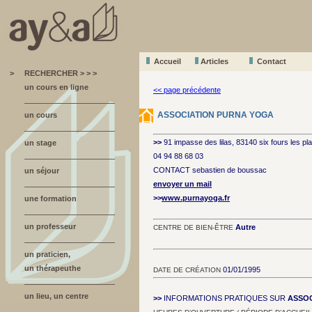
Accueil
A
r
ticles
Contact
>
RECHERCHER > > >
un cours en ligne
<< page précédente
ASSOCIATION PURNA YOGA
un cours
>>
91 impasse des lilas, 83140 six fours les p
un stage
04 94 88 68 03
CONTACT sebastien de boussac
un séjour
envoyer un mail
>>
www.purnayoga.fr
une formation
un professeur
Autre
CENTRE DE BIEN-ÊTRE
un praticien,
un thérapeuthe
01/01/1995
DATE DE CRÉATION
un lieu, un centre
>>
INFORMATIONS PRATIQUES SUR
ASSOC