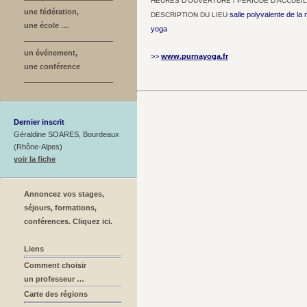
HEURES D’OUVERTURE / PÉRIODE D’ACCUEIL
une fédération,
salle polyvalente de la
DESCRIPTION DU LIEU
une école …
yoga
un événement,
>>
www.purnayoga.fr
une conférence
Dernier inscrit
Géraldine SOARES, Bourdeaux
(Rhône-Alpes)
voir la fiche
Annoncez vos stages,
séjours, formations,
conférences. Cliquez ici.
Liens
Comment choisir
un professeur …
Carte des régions