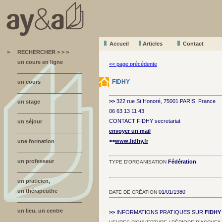
Accueil
A
r
ticles
Contact
>
RECHERCHER > > >
un cours en ligne
<< page précédente
FIDHY
un cours
>>
322 rue St Honoré, 75001 PARIS, France
un stage
06 63 13 11 43
CONTACT FIDHY secretariat
un séjour
envoyer un mail
>>
www.fidhy.fr
une formation
un professeur
Fédération
TYPE D'ORGANISATION
un praticien,
un thérapeuthe
01/01/1980
DATE DE CRÉATION
un lieu, un centre
>>
INFORMATIONS PRATIQUES SUR
FIDHY