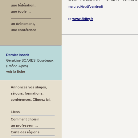
HEURES D’OUVERTURE / PÉRIODE D’ACCUEIL
une fédération,
mercredi/jeudi/vendredi
une école …
>>
www.fidhy.fr
un événement,
une conférence
Dernier inscrit
Géraldine SOARES, Bourdeaux
(Rhône-Alpes)
voir la fiche
Annoncez vos stages,
séjours, formations,
conférences. Cliquez ici.
Liens
Comment choisir
un professeur …
Carte des régions