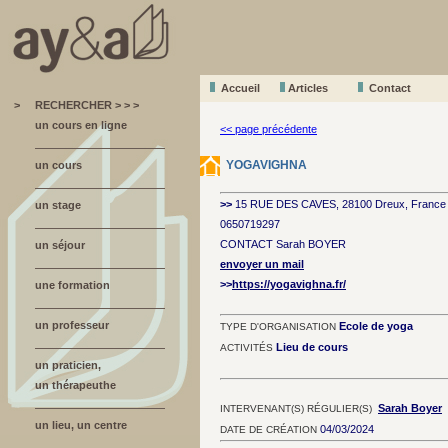
Accueil
A
r
ticles
Contact
>
RECHERCHER > > >
un cours en ligne
<< page précédente
YOGAVIGHNA
un cours
>>
15 RUE DES CAVES, 28100 Dreux, France
un stage
0650719297
CONTACT Sarah BOYER
un séjour
envoyer un mail
>>
https://yogavighna.fr/
une formation
un professeur
Ecole de yoga
TYPE D'ORGANISATION
Lieu de cours
ACTIVITÉS
un praticien,
un thérapeuthe
Sarah Boyer
INTERVENANT(S) RÉGULIER(S)
un lieu, un centre
04/03/2024
DATE DE CRÉATION