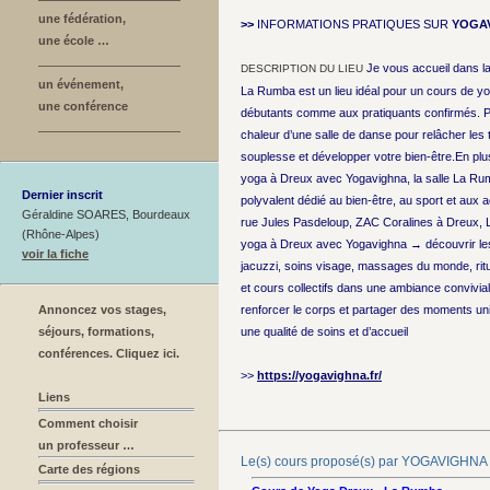
une fédération,
>>
INFORMATIONS PRATIQUES SUR
YOGA
une école …
Je vous accueil dans l
DESCRIPTION DU LIEU
un événement,
La Rumba est un lieu idéal pour un cours de y
une conférence
débutants comme aux pratiquants confirmés. Pro
chaleur d’une salle de danse pour relâcher les 
souplesse et développer votre bien-être.En plus
yoga à Dreux avec Yogavighna, la salle La Ru
Dernier inscrit
polyvalent dédié au bien-être, au sport et aux ac
Géraldine SOARES, Bourdeaux
rue Jules Pasdeloup, ZAC Coralines à Dreux,
(Rhône-Alpes)
yoga à Dreux avec Yogavighna → découvrir les
voir la fiche
jacuzzi, soins visage, massages du monde, ritu
et cours collectifs dans une ambiance convivial
Annoncez vos stages,
renforcer le corps et partager des moments uni
séjours, formations,
une qualité de soins et d’accueil
conférences. Cliquez ici.
>>
https://yogavighna.fr/
Liens
Comment choisir
un professeur …
Le(s) cours proposé(s) par YOGAVIGHNA
Carte des régions