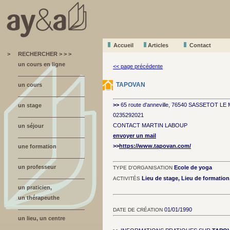
Accueil
A
r
ticles
Contact
>
RECHERCHER > > >
un cours en ligne
<< page précédente
TAPOVAN
un cours
>>
65 route d'anneville, 76540 SASSETOT L
un stage
0235292021
CONTACT MARTIN LABOUP
un séjour
envoyer un mail
>>
https://www.tapovan.com/
une formation
un professeur
Ecole de yoga
TYPE D'ORGANISATION
Lieu de stage, Lieu de formatio
ACTIVITÉS
un praticien,
un thérapeuthe
01/01/1990
DATE DE CRÉATION
un lieu, un centre