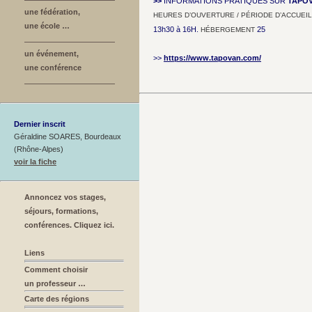
>>
INFORMATIONS PRATIQUES SUR
TAPO
une fédération,
HEURES D’OUVERTURE / PÉRIODE D’ACCUEIL
une école …
13h30 à 16H.
25
HÉBERGEMENT
un événement,
>>
https://www.tapovan.com/
une conférence
Dernier inscrit
Géraldine SOARES, Bourdeaux
(Rhône-Alpes)
voir la fiche
Annoncez vos stages,
séjours, formations,
conférences. Cliquez ici.
Liens
Comment choisir
un professeur …
Carte des régions