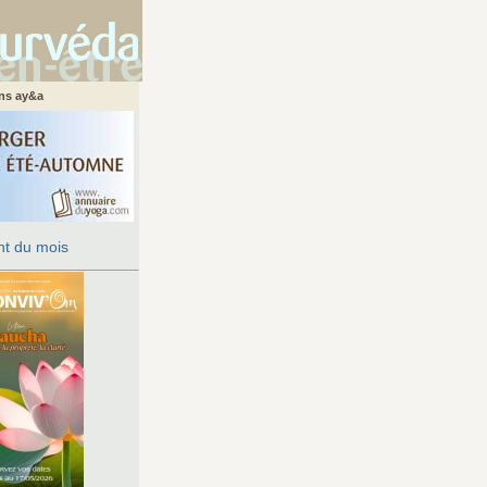
ans ay&a
t du mois