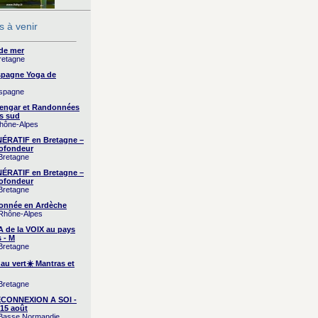
 à venir
 de mer
Bretagne
Espagne Yoga de
Espagne
yengar et Randonnées
s sud
Rhône-Alpes
RATIF en Bretagne –
ofondeur
 Bretagne
RATIF en Bretagne –
ofondeur
 Bretagne
onnée en Ardèche
 Rhône-Alpes
A de la VOIX au pays
 - M
 Bretagne
 au vert☀️ Mantras et
 Bretagne
CONNEXION A SOI -
15 août
/ Basse Normandie