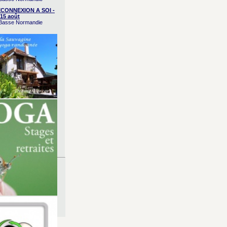
CONNEXION A SOI -
15 août
/ Basse Normandie