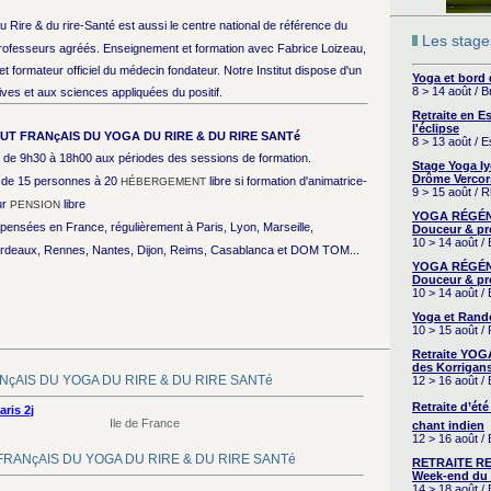
du Rire & du rire-Santé est aussi le centre national de référence du
Les stages
professeurs agréés. Enseignement et formation avec Fabrice Loizeau,
 formateur officiel du médecin fondateur. Notre Institut dispose d'un
Yoga et bord
8 > 14 août / 
ves et aux sciences appliquées du positif.
Retraite en 
l'éclipse
TUT FRANçAIS DU YOGA DU RIRE & DU RIRE SANTé
8 > 13 août / 
de 9h30 à 18h00 aux périodes des sessions de formation.
Stage Yoga I
Drôme Vercor
 : de 15 personnes à 20
libre si formation d'animatrice-
HÉBERGEMENT
9 > 15 août / 
ur
libre
PENSION
YOGA RÉGÉNÉ
spensées en France, régulièrement à Paris, Lyon, Marseille,
Douceur & pr
10 > 14 août /
 Bordeaux, Rennes, Nantes, Dijon, Reims, Casablanca et DOM TOM...
YOGA RÉGÉNÉ
Douceur & pr
10 > 14 août /
Yoga et Rand
10 > 15 août /
Retraite YOG
des Korrigans
FRANçAIS DU YOGA DU RIRE & DU RIRE SANTé
12 > 16 août /
Retraite d’été
ris 2j
Ile de France
chant indien
12 > 16 août /
TUT FRANçAIS DU YOGA DU RIRE & DU RIRE SANTé
RETRAITE RE
Week-end du 
14 > 18 août 