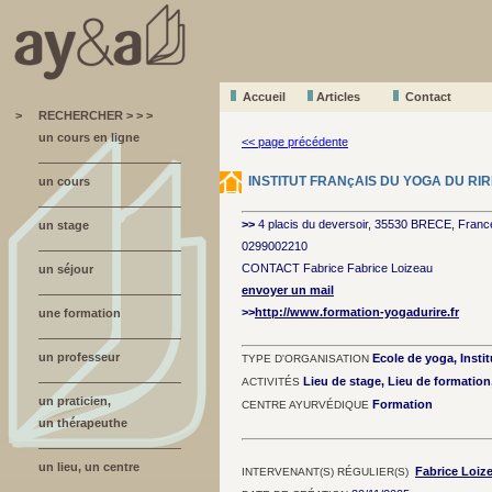
Accueil
A
r
ticles
Contact
>
RECHERCHER > > >
un cours en ligne
<< page précédente
INSTITUT FRANçAIS DU YOGA DU RIR
un cours
>>
4 placis du deversoir, 35530 BRECE, Franc
un stage
0299002210
CONTACT Fabrice Fabrice Loizeau
un séjour
envoyer un mail
>>
http://www.formation-yogadurire.fr
une formation
un professeur
Ecole de yoga, Instit
TYPE D'ORGANISATION
Lieu de stage, Lieu de formatio
ACTIVITÉS
un praticien,
Formation
CENTRE AYURVÉDIQUE
un thérapeuthe
un lieu, un centre
Fabrice Loiz
INTERVENANT(S) RÉGULIER(S)