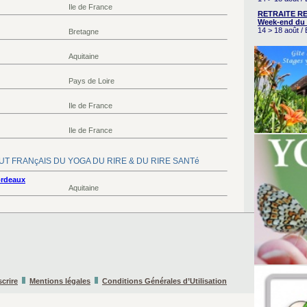
Ile de France
RETRAITE RE
Week-end du 
14 > 18 août 
Bretagne
Aquitaine
Pays de Loire
Ile de France
Ile de France
NSTITUT FRANçAIS DU YOGA DU RIRE & DU RIRE SANTé
ordeaux
Aquitaine
scrire
Mentions légales
Conditions Générales d’Utilisation