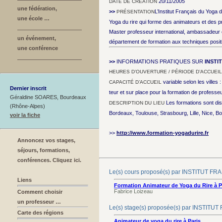
20/11/2005
DATE DE CRÉATION
une fédération,
>>
L’Institut Français du Yoga 
PRÉSENTATION
une école …
Yoga du rire qui forme des animateurs et des 
Master professeur international, ambassadeur et
un événement,
département de formation aux techniques positi
une conférence
>>
INFORMATIONS PRATIQUES SUR
INSTI
HEURES D’OUVERTURE / PÉRIODE D’ACCUEIL
variable selon les villes
CAPACITÉ D’ACCUEIL
Dernier inscrit
teur et sur place pour la formation de professe
Géraldine SOARES, Bourdeaux
Les formations sont di
DESCRIPTION DU LIEU
(Rhône-Alpes)
Bordeaux, Toulouse, Strasbourg, Lille, Nice,
voir la fiche
>>
http://www.formation-yogadurire.fr
Annoncez vos stages,
séjours, formations,
conférences. Cliquez ici.
Le(s) cours proposé(s) par INSTITUT 
Liens
Formation Animateur de Yoga du Rire à Pa
Fabrice Loizeau
Comment choisir
un professeur …
Le(s) stage(s) proposée(s) par INSTI
Carte des régions
Animateur de yoga du rire à Paris