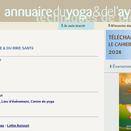
Je suis inscrit
M’inscrire d
E & DU RIRE SANTé
e
Évenemen
ut
n, Lieu d’événement, Centre de yoga
eau
-
Lolita Aucourt