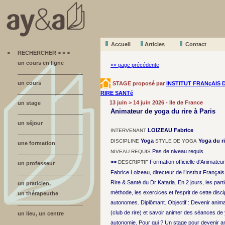
Accueil
A
r
ticles
Contact
>
RECHERCHER > > >
un cours en ligne
<< page précédente
un cours
STAGE proposé par
INSTITUT FRANçAIS 
RIRE SANTé
13 juin > 14 juin 2026 - Ile de France
un stage
Animateur de yoga du rire à Paris
un séjour
LOIZEAU Fabrice
INTERVENANT
Yoga
Yoga du ri
DISCIPLINE
STYLE DE YOGA
une formation
Pas de niveau requis
NIVEAU REQUIS
>>
Formation officielle d'Animateu
DESCRIPTIF
un professeur
Fabrice Loizeau, directeur de l’Institut Français
Rire & Santé du Dr Kataria. En 2 jours, les part
un praticien,
méthode, les exercices et l’esprit de cette disc
un thérapeuthe
autonomes. Diplômant. Objectif : Devenir anima
(club de rire) et savoir animer des séances de 
un lieu, un centre
autonomie. Pour qui ? Un stage pour devenir an