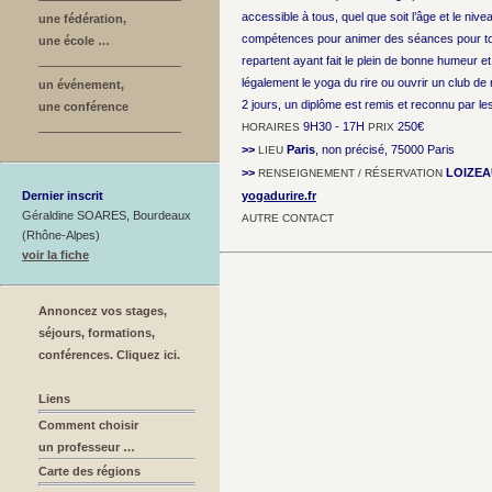
accessible à tous, quel que soit l’âge et le nive
une fédération,
compétences pour animer des séances pour tout
une école …
repartent ayant fait le plein de bonne humeur e
légalement le yoga du rire ou ouvrir un club de r
un événement,
2 jours, un diplôme est remis et reconnu par le
une conférence
9H30 - 17H
250€
HORAIRES
PRIX
>>
Paris
, non précisé, 75000 Paris
LIEU
>>
LOIZEA
RENSEIGNEMENT / RÉSERVATION
Dernier inscrit
yogadurire.fr
Géraldine SOARES, Bourdeaux
AUTRE CONTACT
(Rhône-Alpes)
voir la fiche
Annoncez vos stages,
séjours, formations,
conférences. Cliquez ici.
Liens
Comment choisir
un professeur …
Carte des régions