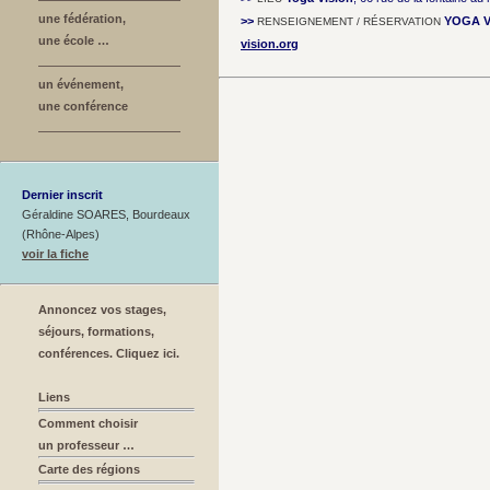
une fédération,
>>
YOGA V
RENSEIGNEMENT / RÉSERVATION
une école …
vision.org
un événement,
une conférence
Dernier inscrit
Géraldine SOARES, Bourdeaux
(Rhône-Alpes)
voir la fiche
Annoncez vos stages,
séjours, formations,
conférences. Cliquez ici.
Liens
Comment choisir
un professeur …
Carte des régions