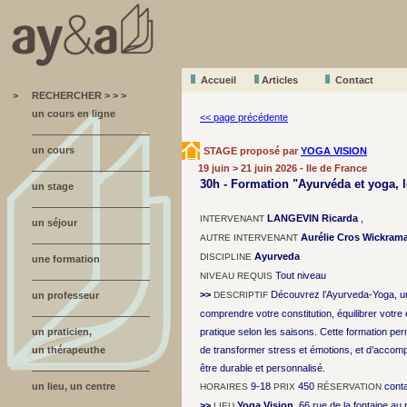
Accueil
A
r
ticles
Contact
>
RECHERCHER > > >
un cours en ligne
<< page précédente
un cours
STAGE proposé par
YOGA VISION
19 juin > 21 juin 2026 - Ile de France
30h - Formation "Ayurvéda et yoga,
un stage
LANGEVIN Ricarda
,
INTERVENANT
un séjour
Aurélie Cros Wickram
AUTRE INTERVENANT
Ayurveda
DISCIPLINE
une formation
Tout niveau
NIVEAU REQUIS
>>
Découvrez l’Ayurveda-Yoga, u
un professeur
DESCRIPTIF
comprendre votre constitution, équilibrer votre 
un praticien,
pratique selon les saisons. Cette formation pe
un thérapeuthe
de transformer stress et émotions, et d’accom
être durable et personnalisé.
un lieu, un centre
9-18
450
cont
HORAIRES
PRIX
RÉSERVATION
>>
Yoga Vision
, 66 rue de la fontaine au 
LIEU