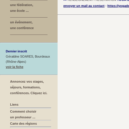
une fédération,
envoyer un mail au contact
-
https://yogad
une école …
un événement,
une conférence
Dernier inscrit
Géraldine SOARES, Bourdeaux
(Rhône-Alpes)
voir la fiche
Annoncez vos stages,
séjours, formations,
conférences. Cliquez ici.
Liens
Comment choisir
un professeur …
Carte des régions