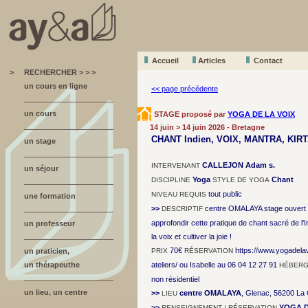
Accueil
A
r
ticles
Contact
>
RECHERCHER > > >
un cours en ligne
<< page précédente
un cours
STAGE proposé par
YOGA DE LA VOIX
14 juin > 14 juin 2026 - Bretagne
CHANT Indien, VOIX, MANTRA, KIRTA
un stage
CALLEJON Adam s.
INTERVENANT
un séjour
Yoga
Chant
DISCIPLINE
STYLE DE YOGA
tout public
NIVEAU REQUIS
une formation
>>
centre OMALAYA stage ouvert 
DESCRIPTIF
approfondir cette pratique de chant sacré de l'
un professeur
la voix et cultiver la joie !
70€
https://www.yogadel
un praticien,
PRIX
RÉSERVATION
un thérapeuthe
ateliers/ ou Isabelle au 06 04 12 27 91
HÉBERG
non résidentiel
un lieu, un centre
>>
centre OMALAYA
, Glenac, 56200 La 
LIEU
>>
YOGA D
RENSEIGNEMENT / RÉSERVATION