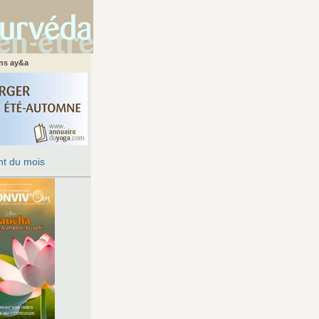
ans ay&a
t du mois