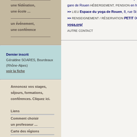
une fédération,
gare de Rouen
en h
HÉBERGEMENT, PENSION
une école …
>>
Espace du yoga de Rouen
, 8, rue 
LIEU
>>
PETIT
0
RENSEIGNEMENT / RÉSERVATION
un événement,
yoga.org/
une conférence
AUTRE CONTACT
Dernier inscrit
Géraldine SOARES, Bourdeaux
(Rhône-Alpes)
voir la fiche
Annoncez vos stages,
séjours, formations,
conférences. Cliquez ici.
Liens
Comment choisir
un professeur …
Carte des régions