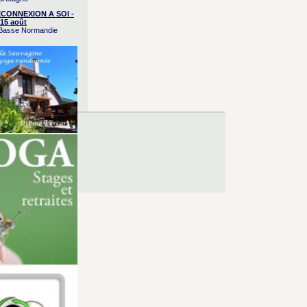
CONNEXION A SOI -
15 août
/ Basse Normandie
es d’Utilisation