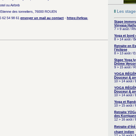
otel ou Airbnb
Les stages
St Etienne des tonneliers, 76000 ROUEN
6 62 54 98 61
envoyer un mail au contact
-
https://vrksa-
Stage immers
Vinyasa Hath
7 > 9 août / R
Yoga et bord
8 > 14 août / 
Retraite en 
l'éclipse
8 > 13 août / 
Stage Yoga I
Drôme Vercor
9 > 15 août / 
YOGA RÉGÉNÉ
Douceur & pr
10 > 14 août /
YOGA RÉGÉNÉ
Douceur & pr
10 > 14 août /
Yoga et Rand
10 > 15 août /
Retraite YOG
des Korrigans
12 > 16 août /
Retraite d’été
chant indien
12 > 16 août /