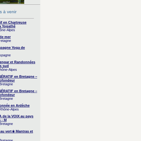
 à venir
if en Chartreuse
a Yogathé
hône-Alpes
 de mer
Bretagne
Espagne Yoga de
Espagne
yengar et Randonnées
s sud
Rhône-Alpes
RATIF en Bretagne –
ofondeur
 Bretagne
RATIF en Bretagne –
ofondeur
 Bretagne
onnée en Ardèche
 Rhône-Alpes
A de la VOIX au pays
 - M
 Bretagne
 au vert☀️ Mantras et
 Bretagne