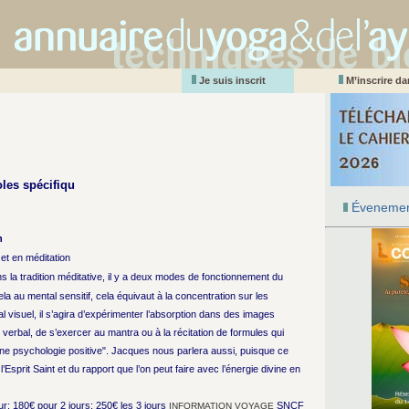
Je suis inscrit
M’inscrire d
oles spécifiqu
Évenemen
n
et en méditation
a tradition méditative, il y a deux modes de fonctionnement du
la au mental sensitif, cela équivaut à la concentration sur les
al visuel, il s’agira d’expérimenter l’absorption dans des images
verbal, de s’exercer au mantra ou à la récitation de formules qui
e psychologie positive". Jacques nous parlera aussi, puisque ce
Esprit Saint et du rapport que l’on peut faire avec l’énergie divine en
ur; 180€ pour 2 jours; 250€ les 3 jours
SNCF
INFORMATION VOYAGE