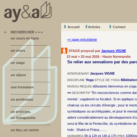
Accueil
A
r
ticles
Contact
>
RECHERCHER > > >
un cours en ligne
<< page précédente
un cours
STAGE proposé par
Jacques VIGNE
23 mai > 25 mai 2026 - Haute Normandie
Se relier aux sensations par des par
un stage
Jacques VIGNE
INTERVENANT
un séjour
Yoga
Méditatio
DISCIPLINE
STYLE DE YOGA
débutants bienvenus.en yoga 
NIVEAU REQUIS
une formation
>>
"En neurosciences comme dans l
DESCRIPTIF
mental : vagabond ou focalisé. Si on applique ce
un professeur
chakras ou les circuits d’énergie ; pour le ment
symboliques ou archétypales, et pour le mental 
un praticien,
aident considérablement au développement d’un
un thérapeuthe
sera la fête de la Pentecôte, du symbolisme de l’
Inde : Shakti et Prāṇa........
un lieu, un centre
9h à 12h et 14h à 17h
100€/jo
HORAIRES
PRIX