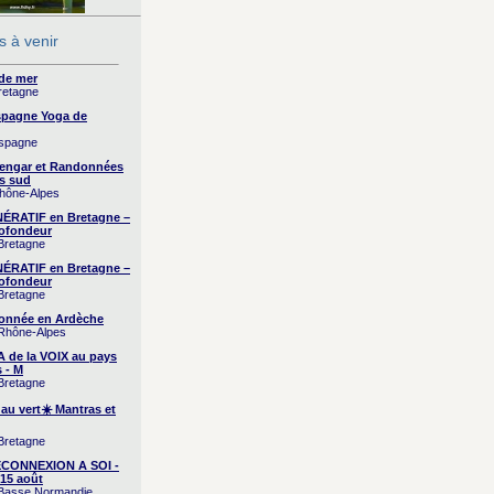
 à venir
 de mer
Bretagne
Espagne Yoga de
Espagne
yengar et Randonnées
s sud
Rhône-Alpes
RATIF en Bretagne –
ofondeur
 Bretagne
RATIF en Bretagne –
ofondeur
 Bretagne
onnée en Ardèche
 Rhône-Alpes
A de la VOIX au pays
 - M
 Bretagne
 au vert☀️ Mantras et
 Bretagne
CONNEXION A SOI -
15 août
/ Basse Normandie