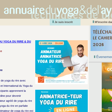
Je suis inscrit
M’inscrire d
DU YOGA DU RIRE & DU
ce
Évenemen
re
r de yoga du rire avec
 et International du Yoga du
icipants apprennent la
ipline pour devenir
teur agréé de yoga du rire
yoga du rire en parfaite
imateur de yoga du rire est