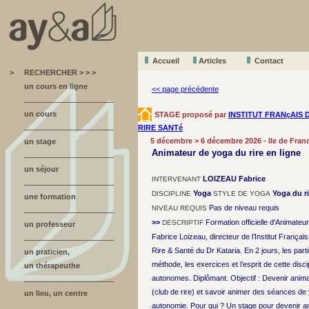
Accueil
A
r
ticles
Contact
>
RECHERCHER > > >
un cours en ligne
<< page précédente
un cours
STAGE proposé par
INSTITUT FRANçAIS 
RIRE SANTé
5 décembre > 6 décembre 2026 - Ile de Fran
un stage
Animateur de yoga du rire en ligne
un séjour
LOIZEAU Fabrice
INTERVENANT
Yoga
Yoga du ri
DISCIPLINE
STYLE DE YOGA
une formation
Pas de niveau requis
NIVEAU REQUIS
>>
Formation officielle d'Animateu
DESCRIPTIF
un professeur
Fabrice Loizeau, directeur de l’Institut Français
Rire & Santé du Dr Kataria. En 2 jours, les part
un praticien,
méthode, les exercices et l’esprit de cette disc
un thérapeuthe
autonomes. Diplômant. Objectif : Devenir anima
(club de rire) et savoir animer des séances de 
un lieu, un centre
autonomie. Pour qui ? Un stage pour devenir an