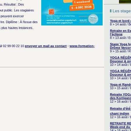
au. Résultat : Des
 public. Les stagiaires
Les stages
t peuvent exercer
Yoga et bord
ire. Diplôme : À l’issue des
8 > 14 août / 
s plus hautes instances.
Retraite en 
l'éclipse
8 > 13 août / 
Stage Yoga I
U
02 99 00 22 10
envoyer un mail au contact
-
www.formation-
Drôme Vercor
9 > 15 août / 
YOGA RÉGÉNÉ
Douceur & pr
10 > 14 août /
YOGA RÉGÉNÉ
Douceur & pr
10 > 14 août /
Yoga et Rand
10 > 15 août /
Retraite YOG
des Korrigans
12 > 16 août /
Retraite d’été
chant indien
12 > 16 août /
RETRAITE RE
Week-end du 
14 > 18 août 