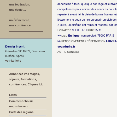
accessible à tous, quel que soit l’âge et le nive
une fédération,
compétences pour animer des séances pour tout
une école …
repartent ayant fait le plein de bonne humeur e
légalement le yoga du rire ou ouvrir un club de r
un événement,
2 jours, un diplôme est remis et reconnu par le
une conférence
9H30 - 17H
250€
HORAIRES
PRIX
>>
En ligne
, non précisé, 75000 PARIS
LIEU
>>
LOIZEA
RENSEIGNEMENT / RÉSERVATION
Dernier inscrit
yogadurire.fr
Géraldine SOARES, Bourdeaux
AUTRE CONTACT
(Rhône-Alpes)
voir la fiche
Annoncez vos stages,
séjours, formations,
conférences. Cliquez ici.
Liens
Comment choisir
un professeur …
Carte des régions