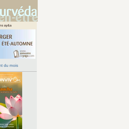
ans ay&a
t du mois