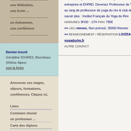
entreprise et EHPAD. Devenez Professeur de Y
une fédération,
au rang de professeur de yoga du rire & club de
une école …
savoir plus : Institut Français du Yoga du Rire
9H30 - 17H
795€
HORAIRES
PRIX
un événement,
>>
rennes
, Non précisé, 35000 Rennes
une conférence
LIEU
>>
LOIZEA
RENSEIGNEMENT / RÉSERVATION
yogadurire.fr
AUTRE CONTACT
Dernier inscrit
Géraldine SOARES, Bourdeaux
(Rhône-Alpes)
voir la fiche
Annoncez vos stages,
séjours, formations,
conférences. Cliquez ici.
Liens
Comment choisir
un professeur …
Carte des régions