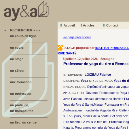
Accueil
A
r
ticles
Contact
>
RECHERCHER > > >
un cours en ligne
<< page précédente
un cours
STAGE proposé par
INSTITUT FRANçAIS 
RIRE SANTé
8 juillet > 12 juillet 2026 - Bretagne
un stage
Professeur de yoga du rire à Rennes
un séjour
LOIZEAU Fabrice
INTERVENANT
Yoga
Yoga du ri
DISCIPLINE
STYLE DE YOGA
une formation
Diplômé d'animateur au yoga d
NIVEAU REQUIS
>>
Devenez Professeur de Yoga du 
DESCRIPTIF
un professeur
avec Fabrice Loizeau, directeur de l’Institut Fra
Yoga du Rire & Santé,Master Formateur en Fr
un praticien,
Ambassadeur mondial du Yoga du Rire. Cette f
un thérapeuthe
». En 5 jours, prenez de la hauteur et devene
Rire reconnu. À vous le titre de : Professeur a
un lieu, un centre
Kataria. Programme complet de Yoga du Rire i