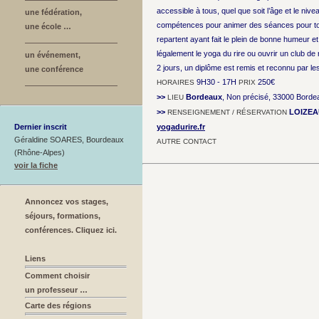
accessible à tous, quel que soit l’âge et le nive
une fédération,
compétences pour animer des séances pour tout
une école …
repartent ayant fait le plein de bonne humeur e
légalement le yoga du rire ou ouvrir un club de r
un événement,
2 jours, un diplôme est remis et reconnu par le
une conférence
9H30 - 17H
250€
HORAIRES
PRIX
>>
Bordeaux
, Non précisé, 33000 Borde
LIEU
>>
LOIZEA
RENSEIGNEMENT / RÉSERVATION
Dernier inscrit
yogadurire.fr
Géraldine SOARES, Bourdeaux
AUTRE CONTACT
(Rhône-Alpes)
voir la fiche
Annoncez vos stages,
séjours, formations,
conférences. Cliquez ici.
Liens
Comment choisir
un professeur …
Carte des régions