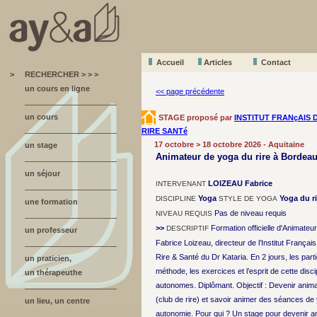
Accueil
A
r
ticles
Contact
>
RECHERCHER > > >
un cours en ligne
<< page précédente
un cours
STAGE proposé par
INSTITUT FRANçAIS 
RIRE SANTé
17 octobre > 18 octobre 2026 - Aquitaine
un stage
Animateur de yoga du rire à Bordea
un séjour
LOIZEAU Fabrice
INTERVENANT
Yoga
Yoga du ri
DISCIPLINE
STYLE DE YOGA
une formation
Pas de niveau requis
NIVEAU REQUIS
>>
Formation officielle d'Animateu
DESCRIPTIF
un professeur
Fabrice Loizeau, directeur de l’Institut Français
Rire & Santé du Dr Kataria. En 2 jours, les part
un praticien,
méthode, les exercices et l’esprit de cette disc
un thérapeuthe
autonomes. Diplômant. Objectif : Devenir anima
(club de rire) et savoir animer des séances de 
un lieu, un centre
autonomie. Pour qui ? Un stage pour devenir an