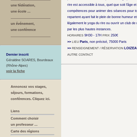
rire est accessible à tous, quel que soit l’âge e
une fédération,
compétences pour animer des séances pour tout
une école …
repartent ayant fait le plein de bonne humeur e
légalement le yoga du rire ou ouvrir un club de 
un événement,
par les plus hautes instances.
une conférence
9H30 - 17H
250€
HORAIRES
PRIX
>>
Paris
, non précisé, 75000 Paris
LIEU
>>
LOIZEA
RENSEIGNEMENT / RÉSERVATION
Dernier inscrit
AUTRE CONTACT
Géraldine SOARES, Bourdeaux
(Rhône-Alpes)
voir la fiche
Annoncez vos stages,
séjours, formations,
conférences. Cliquez ici.
Liens
Comment choisir
un professeur …
Carte des régions