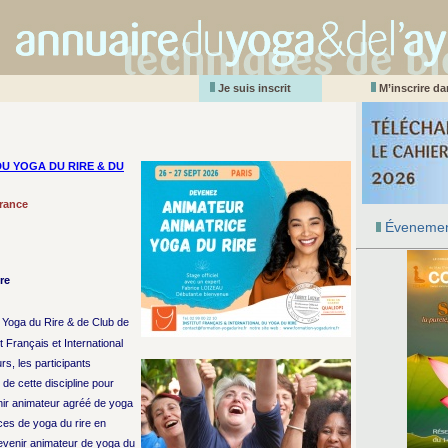
Je suis inscrit
M’inscrire d
DU YOGA DU RIRE & DU
rance
Évenemen
re
 Yoga du Rire & de Club de
t Français et International
rs, les participants
 de cette discipline pour
nir animateur agréé de yoga
nces de yoga du rire en
devenir animateur de yoga du