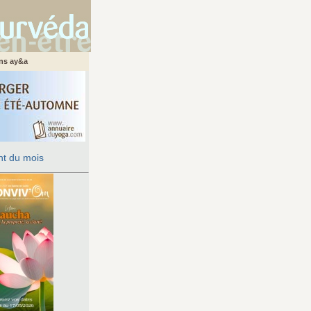
ans ay&a
t du mois