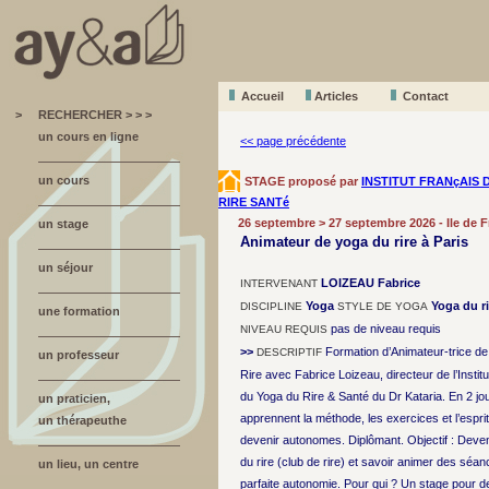
Accueil
A
r
ticles
Contact
>
RECHERCHER > > >
un cours en ligne
<< page précédente
un cours
STAGE proposé par
INSTITUT FRANçAIS 
RIRE SANTé
26 septembre > 27 septembre 2026 - Ile de F
un stage
Animateur de yoga du rire à Paris
un séjour
LOIZEAU Fabrice
INTERVENANT
Yoga
Yoga du ri
DISCIPLINE
STYLE DE YOGA
une formation
pas de niveau requis
NIVEAU REQUIS
>>
Formation d’Animateur-trice de
DESCRIPTIF
un professeur
Rire avec Fabrice Loizeau, directeur de l’Institu
du Yoga du Rire & Santé du Dr Kataria. En 2 jou
un praticien,
apprennent la méthode, les exercices et l’esprit
un thérapeuthe
devenir autonomes. Diplômant. Objectif : Deve
du rire (club de rire) et savoir animer des séa
un lieu, un centre
parfaite autonomie. Pour qui ? Un stage pour 