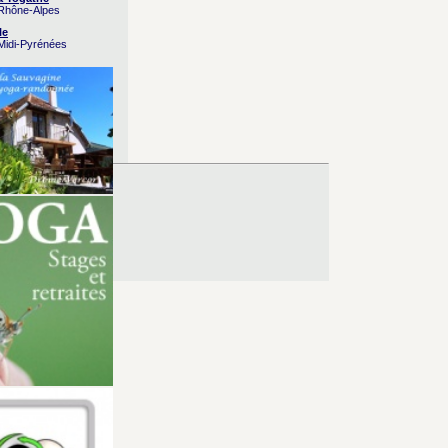
 Rhône-Alpes
le
 Midi-Pyrénées
es d’Utilisation