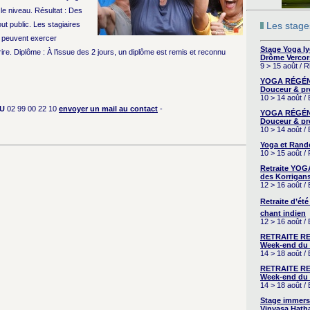
t le niveau. Résultat : Des
 public. Les stagiaires
Les stages
t peuvent exercer
Stage Yoga I
rire. Diplôme : À l’issue des 2 jours, un diplôme est remis et reconnu
Drôme Vercor
9 > 15 août / 
YOGA RÉGÉNÉ
Douceur & pr
10 > 14 août /
U
02 99 00 22 10
envoyer un mail au contact
-
YOGA RÉGÉNÉ
Douceur & pr
10 > 14 août /
Yoga et Rand
10 > 15 août /
Retraite YOG
des Korrigans
12 > 16 août /
Retraite d’été
chant indien
12 > 16 août /
RETRAITE RE
Week-end du 
14 > 18 août 
RETRAITE RE
Week-end du 
14 > 18 août 
Stage immers
Vinyasa Hath