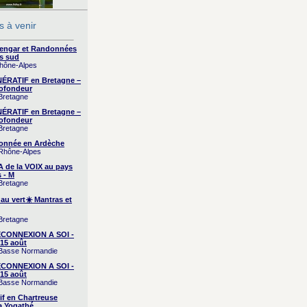
 à venir
yengar et Randonnées
s sud
Rhône-Alpes
RATIF en Bretagne –
ofondeur
 Bretagne
RATIF en Bretagne –
ofondeur
 Bretagne
onnée en Ardèche
 Rhône-Alpes
A de la VOIX au pays
 - M
 Bretagne
 au vert☀️ Mantras et
 Bretagne
CONNEXION A SOI -
15 août
/ Basse Normandie
CONNEXION A SOI -
15 août
/ Basse Normandie
if en Chartreuse
a Yogathé