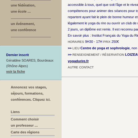
accessible à tous, quel que soit l’âge et le nive
une fédération,
compétences pour animer des séances pour tout
une école …
repartent ayant fait le plein de bonne humeur e
légalement le yoga du rire ou ouvrir un club de r
un événement,
2 jours, un diplôme est remis. Il est reconnu pa
une conférence
En savoir plus : Institut Français du Yoga du Ri
9H30 - 17H
250€
HORAIRES
PRIX
>>
Centre de yoga et sophrologie
, non
LIEU
>>
LOIZEA
Dernier inscrit
RENSEIGNEMENT / RÉSERVATION
Géraldine SOARES, Bourdeaux
yogadurire.fr
(Rhône-Alpes)
AUTRE CONTACT
voir la fiche
Annoncez vos stages,
séjours, formations,
conférences. Cliquez ici.
Liens
Comment choisir
un professeur …
Carte des régions