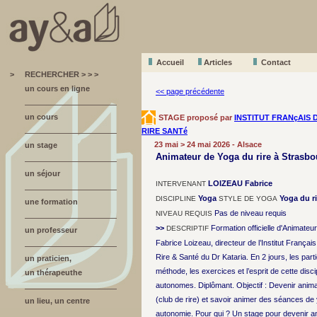
Accueil
A
r
ticles
Contact
>
RECHERCHER > > >
un cours en ligne
<< page précédente
un cours
STAGE proposé par
INSTITUT FRANçAIS 
RIRE SANTé
23 mai > 24 mai 2026 - Alsace
un stage
Animateur de Yoga du rire à Strasbo
un séjour
LOIZEAU Fabrice
INTERVENANT
Yoga
Yoga du ri
DISCIPLINE
STYLE DE YOGA
une formation
Pas de niveau requis
NIVEAU REQUIS
>>
Formation officielle d'Animateu
DESCRIPTIF
un professeur
Fabrice Loizeau, directeur de l’Institut Français
Rire & Santé du Dr Kataria. En 2 jours, les part
un praticien,
méthode, les exercices et l’esprit de cette disc
un thérapeuthe
autonomes. Diplômant. Objectif : Devenir anima
(club de rire) et savoir animer des séances de 
un lieu, un centre
autonomie. Pour qui ? Un stage pour devenir an