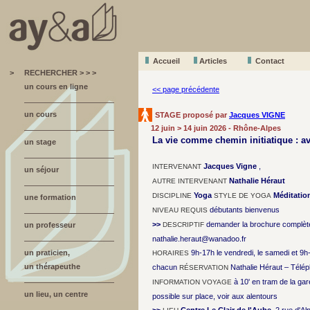
Accueil
A
r
ticles
Contact
>
RECHERCHER > > >
un cours en ligne
<< page précédente
un cours
STAGE proposé par
Jacques VIGNE
12 juin > 14 juin 2026 - Rhône-Alpes
La vie comme chemin initiatique : av
un stage
Jacques Vigne
,
INTERVENANT
un séjour
Nathalie Héraut
AUTRE INTERVENANT
Yoga
Méditatio
DISCIPLINE
STYLE DE YOGA
une formation
débutants bienvenus
NIVEAU REQUIS
>>
demander la brochure complète
un professeur
DESCRIPTIF
nathalie.heraut@wanadoo.fr
un praticien,
9h-17h le vendredi, le samedi et 9
HORAIRES
un thérapeuthe
chacun
Nathalie Héraut – Télép
RÉSERVATION
à 10' en tram de la ga
INFORMATION VOYAGE
un lieu, un centre
possible sur place, voir aux alentours