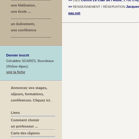
>>
Centre Le Clair de l'Aube
, 2 rue d'A
LIEU
une fédération,
>>
Jacque
RENSEIGNEMENT / RÉSERVATION
une école …
eau.net
un événement,
une conférence
Dernier inscrit
Géraldine SOARES, Bourdeaux
(Rhône-Alpes)
voir la fiche
Annoncez vos stages,
séjours, formations,
conférences. Cliquez ici.
Liens
Comment choisir
un professeur …
Carte des régions