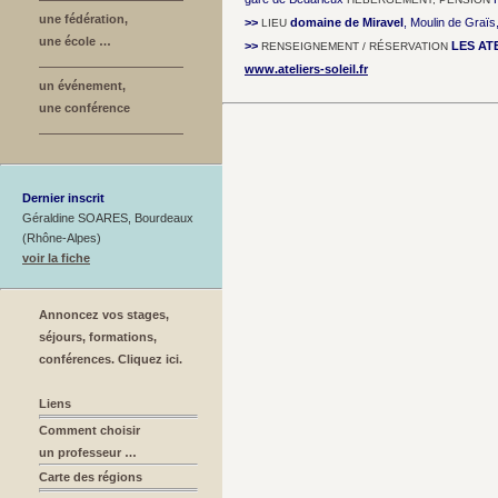
une fédération,
>>
domaine de Miravel
, Moulin de Graï
LIEU
une école …
>>
LES AT
RENSEIGNEMENT / RÉSERVATION
www.ateliers-soleil.fr
un événement,
une conférence
Dernier inscrit
Géraldine SOARES, Bourdeaux
(Rhône-Alpes)
voir la fiche
Annoncez vos stages,
séjours, formations,
conférences. Cliquez ici.
Liens
Comment choisir
un professeur …
Carte des régions