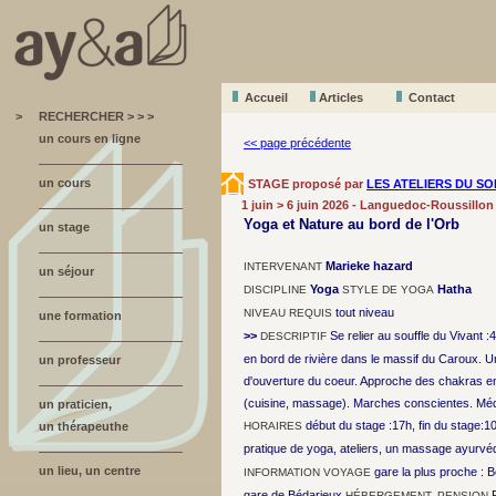
Accueil
A
r
ticles
Contact
>
RECHERCHER > > >
un cours en ligne
<< page précédente
un cours
STAGE proposé par
LES ATELIERS DU SO
1 juin > 6 juin 2026 - Languedoc-Roussillon
Yoga et Nature au bord de l'Orb
un stage
Marieke hazard
INTERVENANT
un séjour
Yoga
Hatha
DISCIPLINE
STYLE DE YOGA
tout niveau
NIVEAU REQUIS
une formation
>>
Se relier au souffle du Vivant 
DESCRIPTIF
en bord de rivière dans le massif du Caroux. Une 
un professeur
d'ouverture du coeur. Approche des chakras en 
(cuisine, massage). Marches conscientes. Médi
un praticien,
début du stage :17h, fin du stage:
un thérapeuthe
HORAIRES
pratique de yoga, ateliers, un massage ayurvé
un lieu, un centre
gare la plus proche : 
INFORMATION VOYAGE
gare de Bédarieux
HÉBERGEMENT, PENSION