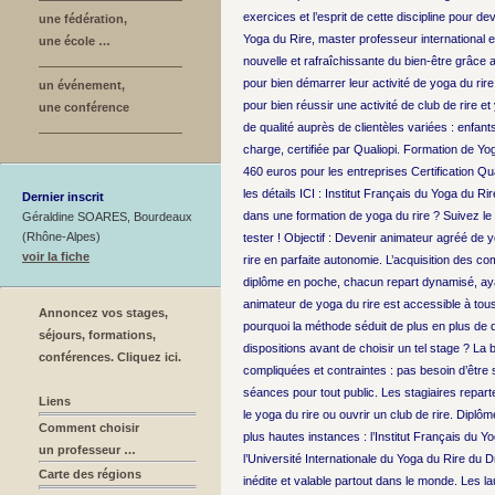
exercices et l’esprit de cette discipline pour d
une fédération,
Yoga du Rire, master professeur international et
une école …
nouvelle et rafraîchissante du bien-être grâce a
pour bien démarrer leur activité de yoga du rire
un événement,
pour bien réussir une activité de club de rire 
une conférence
de qualité auprès de clientèles variées : enfant
charge, certifiée par Qualiopi. Formation de Yoga
460 euros pour les entreprises Certification Qua
les détails ICI : Institut Français du Yoga du R
Dernier inscrit
dans une formation de yoga du rire ? Suivez le 
Géraldine SOARES, Bourdeaux
(Rhône-Alpes)
tester ! Objectif : Devenir animateur agréé de 
voir la fiche
rire en parfaite autonomie. L’acquisition des co
diplôme en poche, chacun repart dynamisé, ayan
animateur de yoga du rire est accessible à tous
Annoncez vos stages,
pourquoi la méthode séduit de plus en plus de d
séjours, formations,
dispositions avant de choisir un tel stage ? L
conférences. Cliquez ici.
compliquées et contraintes : pas besoin d’être 
séances pour tout public. Les stagiaires repart
Liens
le yoga du rire ou ouvrir un club de rire. Diplôm
Comment choisir
plus hautes instances : l’Institut Français du 
un professeur …
l’Université Internationale du Yoga du Rire du 
Carte des régions
inédite et valable partout dans le monde. Les l