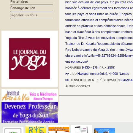
Partenaires
bien sûr, des lois de leur pays. On pourrait enco
Échange de lien
habilitée à délivrer également des formations
tous les pays et sans limite de durée. Et après
Signalez un abus
formations officielles et complémentaires nécess
enrichir sa pratique et ses connaissances. Des
base et d’accéder à des compétences recherché
Yoga du Rire, à vous les nouvelles compéten
Trainer du Dr Kataria Responsable du départeme
Rire L’observatoire du Yoga du rire : https://ww
observatoire.info/#lat=46.2276382446289&lng=
entreprise.com/
9H30 - 17H
250€
HORAIRES
PRIX
>>
Nantes
, non précisé, 44000 Nantes
LIEU
>>
LOIZEA
RENSEIGNEMENT / RÉSERVATION
AUTRE CONTACT