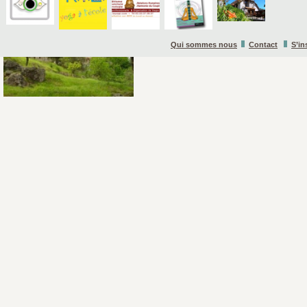
Qui sommes nous
Contact
S’in