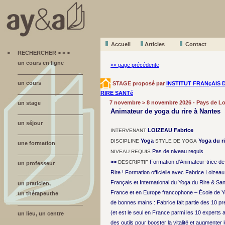
Accueil
A
r
ticles
Contact
>
RECHERCHER > > >
un cours en ligne
<< page précédente
un cours
STAGE proposé par
INSTITUT FRANçAIS 
RIRE SANTé
7 novembre > 8 novembre 2026 - Pays de Lo
un stage
Animateur de yoga du rire à Nantes
un séjour
LOIZEAU Fabrice
INTERVENANT
Yoga
Yoga du ri
DISCIPLINE
STYLE DE YOGA
une formation
Pas de niveau requis
NIVEAU REQUIS
>>
Formation d’Animateur-trice de
DESCRIPTIF
un professeur
Rire ! Formation officielle avec Fabrice Loizeau 
Français et International du Yoga du Rire & S
un praticien,
France et en Europe francophone – École de Y
un thérapeuthe
de bonnes mains : Fabrice fait partie des 10 p
(et est le seul en France parmi les 10 exper
un lieu, un centre
des outils pour booster la vitalité et augmenter 