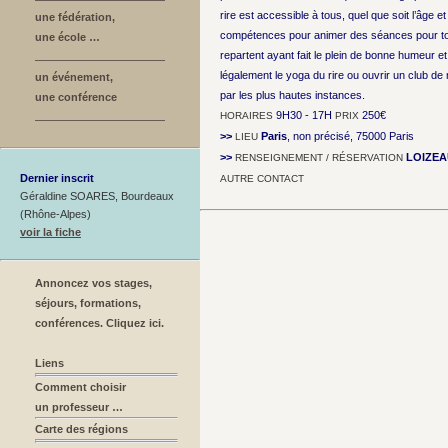
rire est accessible à tous, quel que soit l’âge e
une fédération,
compétences pour animer des séances pour tout
une école …
repartent ayant fait le plein de bonne humeur e
légalement le yoga du rire ou ouvrir un club de 
un événement,
par les plus hautes instances.
une conférence
9H30 - 17H
250€
HORAIRES
PRIX
>>
Paris
, non précisé, 75000 Paris
LIEU
>>
LOIZEA
RENSEIGNEMENT / RÉSERVATION
Dernier inscrit
AUTRE CONTACT
Géraldine SOARES, Bourdeaux
(Rhône-Alpes)
voir la fiche
Annoncez vos stages,
séjours, formations,
conférences. Cliquez ici.
Liens
Comment choisir
un professeur …
Carte des régions