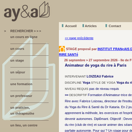
Accueil
A
r
ticles
Contact
>
RECHERCHER > > >
un cours en ligne
<< page précédente
un cours
STAGE proposé par
INSTITUT FRANçAIS 
RIRE SANTé
26 septembre > 27 septembre 2026 - Ile de F
un stage
Animateur de yoga du rire à Paris
un séjour
LOIZEAU Fabrice
INTERVENANT
Yoga
Yoga du ri
DISCIPLINE
STYLE DE YOGA
une formation
pas de niveau requis
NIVEAU REQUIS
>>
Formation d’Animateur-trice de
DESCRIPTIF
un professeur
Rire avec Fabrice Loizeau, directeur de l’Institu
du Yoga du Rire & Santé du Dr Kataria. En 2 jou
un praticien,
apprennent la méthode, les exercices et l’esprit
un thérapeuthe
devenir autonomes. Diplômant. Objectif : Deve
du rire (club de rire) et savoir animer des séa
un lieu, un centre
parfaite autonomie. Pour qui ? Un stage pour 