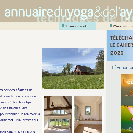
Je suis inscrit
M’inscrire d
Évenemen
ées par des séances de
des outils pour épurer en
ques. Ce lieu bucolique
vec des balades, des
 pour renouer un lien avec la
roline McCurtin, professeur
ail.com 06 59 14 86 00