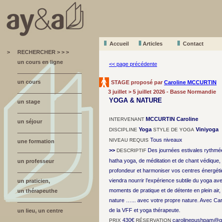
Accueil
A
r
ticles
Contact
>
RECHERCHER > > >
un cours en ligne
<< page précédente
un cours
STAGE proposé par
Caroline MCCURTIN
3 juillet > 5 juillet 2026 - Basse Normandie
YOGA & NATURE
un stage
MCCURTIN Caroline
INTERVENANT
un séjour
Yoga
Viniyoga
DISCIPLINE
STYLE DE YOGA
Tous niveaux
NIVEAU REQUIS
une formation
>>
Des journées estivales rythm
DESCRIPTIF
hatha yoga, de méditation et de chant védique, 
un professeur
profondeur et harmoniser vos centres énergéti
viendra nourrir l’expérience subtile du yoga a
un praticien,
moments de pratique et de détente en plein air,
un thérapeuthe
nature …... avec votre propre nature. Avec Ca
de la VFF et yoga thérapeute.
un lieu, un centre
430€
carolinepushpam@gm
PRIX
RÉSERVATION