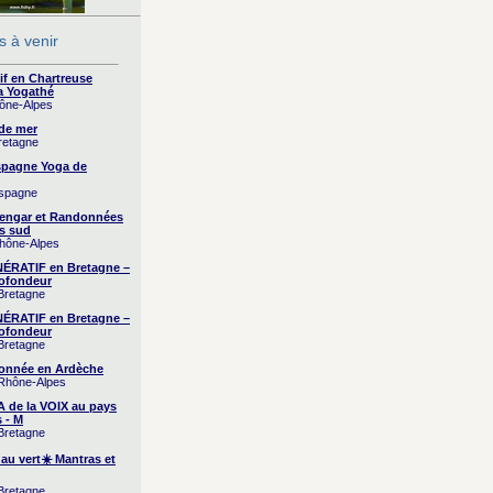
 à venir
if en Chartreuse
a Yogathé
hône-Alpes
 de mer
Bretagne
Espagne Yoga de
Espagne
yengar et Randonnées
s sud
Rhône-Alpes
RATIF en Bretagne –
ofondeur
 Bretagne
RATIF en Bretagne –
ofondeur
 Bretagne
onnée en Ardèche
 Rhône-Alpes
A de la VOIX au pays
 - M
 Bretagne
 au vert☀️ Mantras et
 Bretagne