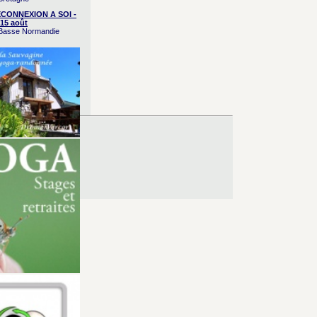
CONNEXION A SOI -
15 août
/ Basse Normandie
es d’Utilisation