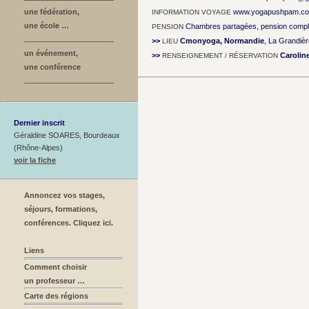
une fédération,
www.yogapushpam.c
INFORMATION VOYAGE
une école …
Chambres partagées, pension compl
PENSION
>>
Cmonyoga, Normandie
, La Grandièr
LIEU
un événement,
>>
Caroli
RENSEIGNEMENT / RÉSERVATION
une conférence
Dernier inscrit
Géraldine SOARES, Bourdeaux
(Rhône-Alpes)
voir la fiche
Annoncez vos stages,
séjours, formations,
conférences. Cliquez ici.
Liens
Comment choisir
un professeur …
Carte des régions