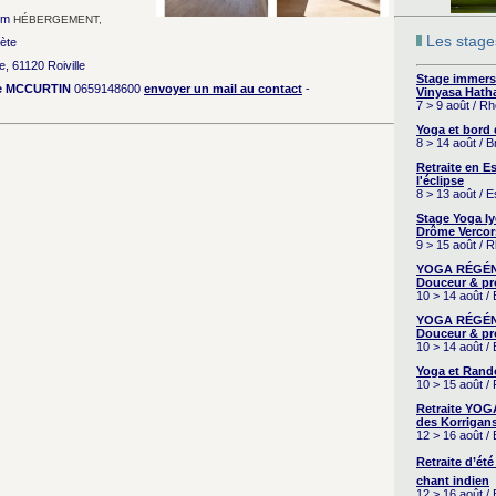
om
HÉBERGEMENT,
Les stages
ète
e, 61120 Roiville
Stage immers
ne MCCURTIN
0659148600
envoyer un mail au contact
-
Vinyasa Hath
7 > 9 août / R
Yoga et bord
8 > 14 août / 
Retraite en 
l'éclipse
8 > 13 août / 
Stage Yoga I
Drôme Vercor
9 > 15 août / 
YOGA RÉGÉNÉ
Douceur & pr
10 > 14 août /
YOGA RÉGÉNÉ
Douceur & pr
10 > 14 août /
Yoga et Rand
10 > 15 août /
Retraite YOG
des Korrigans
12 > 16 août /
Retraite d’été
chant indien
12 > 16 août /