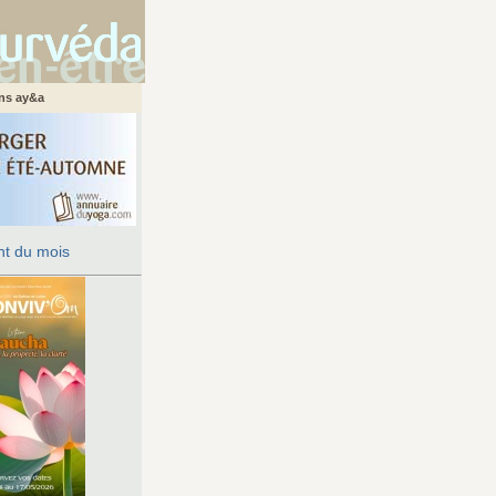
ans ay&a
t du mois