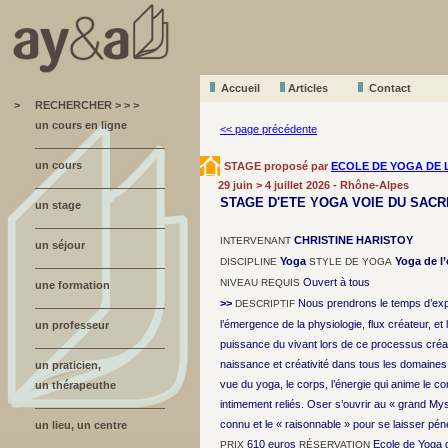
Accueil
A
r
ticles
Contact
>
RECHERCHER > > >
un cours en ligne
<< page précédente
un cours
STAGE proposé par
ECOLE DE YOGA DE 
29 juin > 4 juillet 2026 - Rhône-Alpes
STAGE D'ETE YOGA VOIE DU SACR
un stage
CHRISTINE HARISTOY
INTERVENANT
un séjour
Yoga
Yoga de l’
DISCIPLINE
STYLE DE YOGA
Ouvert à tous
NIVEAU REQUIS
une formation
>>
Nous prendrons le temps d’expl
DESCRIPTIF
l’émergence de la physiologie, flux créateur, et 
un professeur
puissance du vivant lors de ce processus créa
naissance et créativité dans tous les domaines 
un praticien,
vue du yoga, le corps, l’énergie qui anime le co
un thérapeuthe
intimement reliés. Oser s’ouvrir au « grand Myst
connu et le « raisonnable » pour se laisser péné
un lieu, un centre
610 euros
Ecole de Yoga d
PRIX
RÉSERVATION