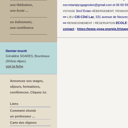
une fédération,
secretariatyogagestion@gmail.com et 06 69 9
une école …
Sncf Evian
VOYAGE
HÉBERGEMENT, PENSIO
>>
CIS Côté Lac
, 531 avenue de Neuvece
LIEU
un événement,
>>
ECOLE 
RENSEIGNEMENT / RÉSERVATION
une conférence
contact
-
https://www.yoga-energie.fr/stage
Dernier inscrit
Géraldine SOARES, Bourdeaux
(Rhône-Alpes)
voir la fiche
Annoncez vos stages,
séjours, formations,
conférences. Cliquez ici.
Liens
Comment choisir
un professeur …
Carte des régions