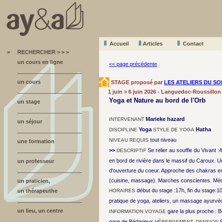
Accueil
A
r
ticles
Contact
>
RECHERCHER > > >
un cours en ligne
<< page précédente
un cours
STAGE proposé par
LES ATELIERS DU SO
1 juin > 6 juin 2026 - Languedoc-Roussillon
Yoga et Nature au bord de l'Orb
un stage
Marieke hazard
INTERVENANT
un séjour
Yoga
Hatha
DISCIPLINE
STYLE DE YOGA
tout niveau
NIVEAU REQUIS
une formation
>>
Se relier au souffle du Vivant 
DESCRIPTIF
en bord de rivière dans le massif du Caroux. Une 
un professeur
d'ouverture du coeur. Approche des chakras en 
(cuisine, massage). Marches conscientes. Médi
un praticien,
début du stage :17h, fin du stage:
un thérapeuthe
HORAIRES
pratique de yoga, ateliers, un massage ayurvé
un lieu, un centre
gare la plus proche : 
INFORMATION VOYAGE
gare de Bédarieux
HÉBERGEMENT, PENSION