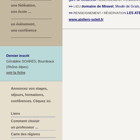
une fédération,
>>
domaine de Miravel
, Moulin de Graï
LIEU
une école …
>>
LES AT
RENSEIGNEMENT / RÉSERVATION
www.ateliers-soleil.fr
un événement,
une conférence
Dernier inscrit
Géraldine SOARES, Bourdeaux
(Rhône-Alpes)
voir la fiche
Annoncez vos stages,
séjours, formations,
conférences. Cliquez ici.
Liens
Comment choisir
un professeur …
Carte des régions