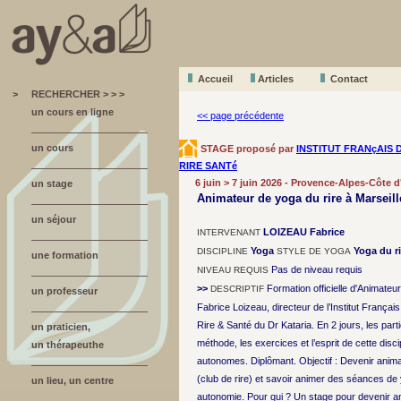
Accueil
A
r
ticles
Contact
>
RECHERCHER > > >
un cours en ligne
<< page précédente
un cours
STAGE proposé par
INSTITUT FRANçAIS 
RIRE SANTé
6 juin > 7 juin 2026 - Provence-Alpes-Côte d
un stage
Animateur de yoga du rire à Marseill
un séjour
LOIZEAU Fabrice
INTERVENANT
Yoga
Yoga du ri
DISCIPLINE
STYLE DE YOGA
une formation
Pas de niveau requis
NIVEAU REQUIS
>>
Formation officielle d'Animateu
DESCRIPTIF
un professeur
Fabrice Loizeau, directeur de l’Institut Français
Rire & Santé du Dr Kataria. En 2 jours, les part
un praticien,
méthode, les exercices et l’esprit de cette disc
un thérapeuthe
autonomes. Diplômant. Objectif : Devenir anima
(club de rire) et savoir animer des séances de 
un lieu, un centre
autonomie. Pour qui ? Un stage pour devenir an