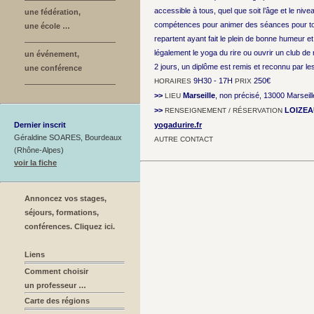
accessible à tous, quel que soit l’âge et le nive
une fédération,
compétences pour animer des séances pour tout
une école …
repartent ayant fait le plein de bonne humeur e
légalement le yoga du rire ou ouvrir un club de r
un événement,
2 jours, un diplôme est remis et reconnu par le
une conférence
9H30 - 17H
250€
HORAIRES
PRIX
>>
Marseille
, non précisé, 13000 Marseill
LIEU
>>
LOIZEA
RENSEIGNEMENT / RÉSERVATION
Dernier inscrit
yogadurire.fr
Géraldine SOARES, Bourdeaux
AUTRE CONTACT
(Rhône-Alpes)
voir la fiche
Annoncez vos stages,
séjours, formations,
conférences. Cliquez ici.
Liens
Comment choisir
un professeur …
Carte des régions