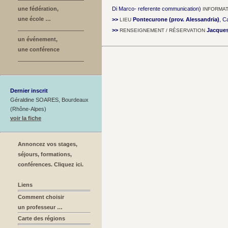
une fédération,
Di Marco- referente communication)
INFORMA
une école …
>>
Pontecurone (prov. Alessandria)
, C
LIEU
>>
Jacque
RENSEIGNEMENT / RÉSERVATION
un événement,
une conférence
Dernier inscrit
Géraldine SOARES, Bourdeaux
(Rhône-Alpes)
voir la fiche
Annoncez vos stages,
séjours, formations,
conférences. Cliquez ici.
Liens
Comment choisir
un professeur …
Carte des régions