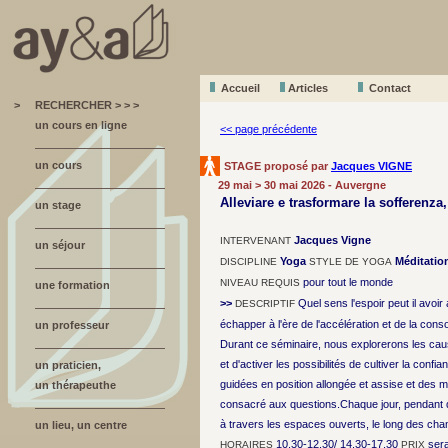
Accueil
A
r
ticles
Contact
>
RECHERCHER > > >
un cours en ligne
<< page précédente
un cours
STAGE proposé par
Jacques VIGNE
29 mai > 30 mai 2026 - Auvergne
Alleviare e trasformare la sofferenza, 
un stage
Jacques Vigne
INTERVENANT
un séjour
Yoga
Méditatio
DISCIPLINE
STYLE DE YOGA
pour tout le monde
NIVEAU REQUIS
une formation
>>
Quel sens l'espoir peut il avo
DESCRIPTIF
échapper à l'ère de l'accélération et de la co
un professeur
Durant ce séminaire, nous explorerons les caus
et d'activer les possibilités de cultiver la conf
un praticien,
guidées en position allongée et assise et de
un thérapeuthe
consacré aux questions.Chaque jour, pendant 
à travers les espaces ouverts, le long des cha
un lieu, un centre
10.30-12.30/ 14.30-17.30
ser
HORAIRES
PRIX