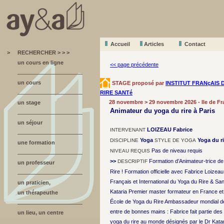
Accueil
A
r
ticles
Contact
>
RECHERCHER > > >
un cours en ligne
<< page précédente
un cours
STAGE proposé par
INSTITUT FRANçAIS 
RIRE SANTé
28 novembre > 29 novembre 2026 - Ile de Fr
un stage
Animateur du yoga du rire à Paris
un séjour
LOIZEAU Fabrice
INTERVENANT
Yoga
Yoga du ri
DISCIPLINE
STYLE DE YOGA
une formation
Pas de niveau requis
NIVEAU REQUIS
>>
Formation d’Animateur-trice de
DESCRIPTIF
un professeur
Rire ! Formation officielle avec Fabrice Loizeau 
Français et International du Yoga du Rire & S
un praticien,
Kataria Premier master formateur en France e
un thérapeuthe
École de Yoga du Rire Ambassadeur mondial d
entre de bonnes mains : Fabrice fait partie de
un lieu, un centre
yoga du rire au monde désignés par le Dr Katar