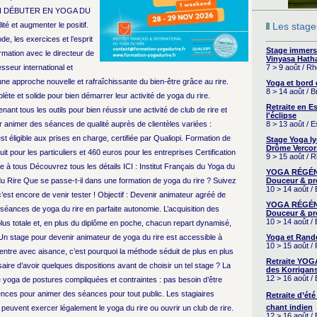
. BIEN DÉBUTER EN YOGA DU
té et augmenter le positif.
Les stages
de, les exercices et l’esprit
Stage immers
rmation avec le directeur de
Vinyasa Hath
esseur international et
7 > 9 août / R
: une approche nouvelle et rafraîchissante du bien-être grâce au rire.
Yoga et bord
8 > 14 août / 
ète et solide pour bien démarrer leur activité de yoga du rire.
Retraite en 
nant tous les outils pour bien réussir une activité de club de rire et
l'éclipse
r animer des séances de qualité auprès de clientèles variées :
8 > 13 août / 
st éligible aux prises en charge, certifiée par Qualiopi. Formation de
Stage Yoga I
Drôme Vercor
uit pour les particuliers et 460 euros pour les entreprises Certification
9 > 15 août / 
ble à tous Découvrez tous les détails ICI : Institut Français du Yoga du
YOGA RÉGÉNÉ
du Rire Que se passe-t-il dans une formation de yoga du rire ? Suivez
Douceur & pr
10 > 14 août /
c’est encore de venir tester ! Objectif : Devenir animateur agréé de
YOGA RÉGÉNÉ
s séances de yoga du rire en parfaite autonomie. L’acquisition des
Douceur & pr
10 > 14 août /
us totale et, en plus du diplôme en poche, chacun repart dynamisé,
 Un stage pour devenir animateur de yoga du rire est accessible à
Yoga et Rand
10 > 15 août /
y entre avec aisance, c’est pourquoi la méthode séduit de plus en plus
Retraite YOG
aire d’avoir quelques dispositions avant de choisir un tel stage ? La
des Korrigans
12 > 16 août /
 yoga de postures compliquées et contraintes : pas besoin d’être
tences pour animer des séances pour tout public. Les stagiaires
Retraite d’été
chant indien
 peuvent exercer légalement le yoga du rire ou ouvrir un club de rire.
12 > 16 août /