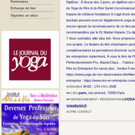
Partenaires
Diplôme : À l’issue des 2 jours, un diplôme est r
Échange de lien
du Yoga du Rire & du Rire Santé (reconnaissance
Kataria (le médecin fondateur) Il s’agit d’une 
Signalez un abus
lauréats peuvent exercer légalement le yoga du r
encore ajouter la reconnaissance de ce titre par
recommandées par le Dr Madan Kataria. Ce dipl
? Vous souhaitez aller plus loin. Nous proposon
vos projets. Le titulaire du titre d’animateur 
complémentaires lui permettront d’enrichir sa
les entreprises notamment. À vous le titre de
Perfectionnement Pro, MasterClass… Fabrice 
Rire en Entreprise En savoir plus : Institut Fra
https://www.yoga-du-rire-observatoire.info/
entreprise : https://www.rire-en-entreprise.com
9H30 - 17H
250€
HORAIRES
PRIX
>>
paris
, non précisé, 75000 Paris
LIEU
>>
LOIZEA
RENSEIGNEMENT / RÉSERVATION
yogadurire.fr
AUTRE CONTACT