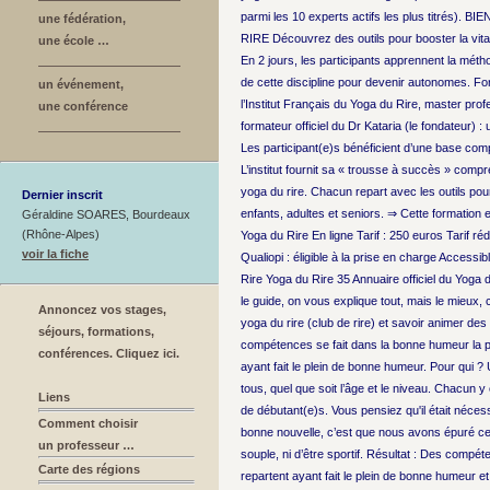
parmi les 10 experts actifs les plus titrés)
une fédération,
RIRE Découvrez des outils pour booster la vitali
une école …
En 2 jours, les participants apprennent la métho
de cette discipline pour devenir autonomes. Fo
un événement,
l’Institut Français du Yoga du Rire, master prof
une conférence
formateur officiel du Dr Kataria (le fondateur) 
Les participant(e)s bénéficient d’une base compl
L’institut fournit sa « trousse à succès » compre
yoga du rire. Chacun repart avec les outils pou
Dernier inscrit
enfants, adultes et seniors. ⇒ Cette formation e
Géraldine SOARES, Bourdeaux
(Rhône-Alpes)
Yoga du Rire En ligne Tarif : 250 euros Tarif réd
voir la fiche
Qualiopi : éligible à la prise en charge Accessi
Rire Yoga du Rire 35 Annuaire officiel du Yoga 
le guide, on vous explique tout, mais le mieux, 
Annoncez vos stages,
yoga du rire (club de rire) et savoir animer de
séjours, formations,
compétences se fait dans la bonne humeur la pl
conférences. Cliquez ici.
ayant fait le plein de bonne humeur. Pour qui ?
tous, quel que soit l’âge et le niveau. Chacun 
Liens
de débutant(e)s. Vous pensiez qu'il était nécess
Comment choisir
bonne nouvelle, c’est que nous avons épuré ce
un professeur …
souple, ni d’être sportif. Résultat : Des compé
Carte des régions
repartent ayant fait le plein de bonne humeur et