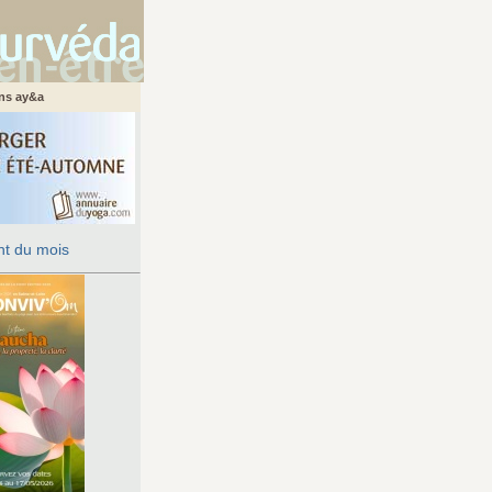
ans ay&a
t du mois