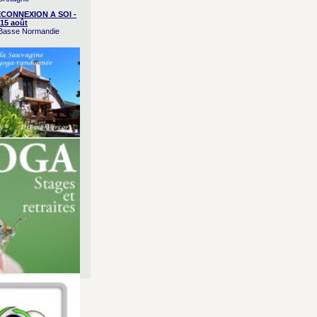
CONNEXION A SOI -
15 août
/ Basse Normandie