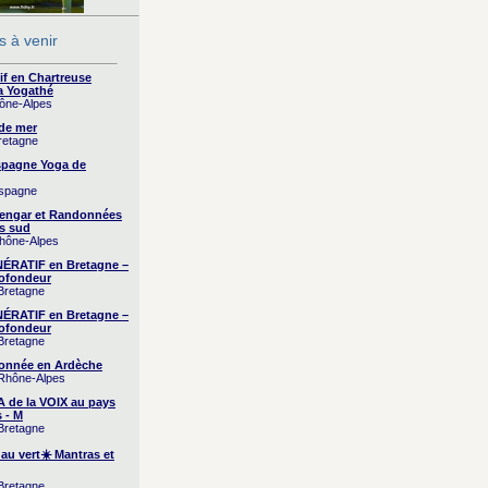
 à venir
if en Chartreuse
a Yogathé
hône-Alpes
 de mer
Bretagne
Espagne Yoga de
Espagne
yengar et Randonnées
s sud
Rhône-Alpes
RATIF en Bretagne –
ofondeur
 Bretagne
RATIF en Bretagne –
ofondeur
 Bretagne
onnée en Ardèche
 Rhône-Alpes
A de la VOIX au pays
 - M
 Bretagne
 au vert☀️ Mantras et
 Bretagne