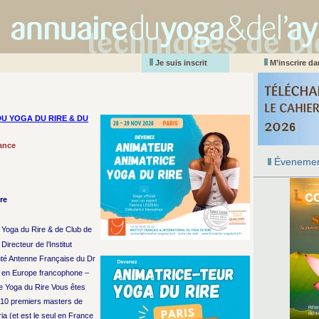
Je suis inscrit
M’inscrire d
DU YOGA DU RIRE & DU
ance
Évenemen
re
 Yoga du Rire & de Club de
Directeur de l’Institut
anté Antenne Française du Dr
t en Europe francophone –
e Yoga du Rire Vous êtes
s 10 premiers masters de
ia (et est le seul en France