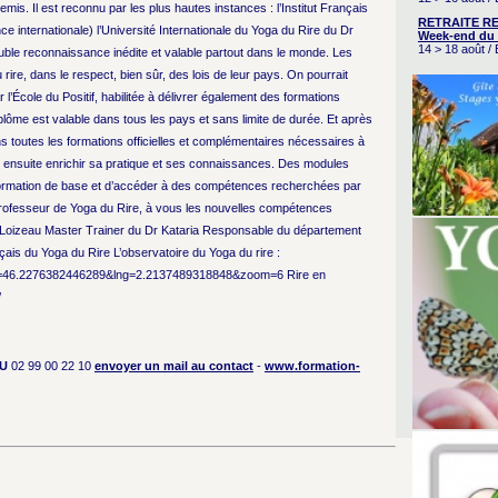
emis. Il est reconnu par les plus hautes instances : l’Institut Français
RETRAITE RE
 internationale) l’Université Internationale du Yoga du Rire du Dr
Week-end du 
14 > 18 août 
double reconnaissance inédite et valable partout dans le monde. Les
ire, dans le respect, bien sûr, des lois de leur pays. On pourrait
 l’École du Positif, habilitée à délivrer également des formations
ôme est valable dans tous les pays et sans limite de durée. Et après
s toutes les formations officielles et complémentaires nécessaires à
peut ensuite enrichir sa pratique et ses connaissances. Des modules
 formation de base et d’accéder à des compétences recherchées par
 Professeur de Yoga du Rire, à vous les nouvelles compétences
Loizeau Master Trainer du Dr Kataria Responsable du département
nçais du Yoga du Rire L’observatoire du Yoga du rire :
#lat=46.2276382446289&lng=2.2137489318848&zoom=6 Rire en
/
U
02 99 00 22 10
envoyer un mail au contact
-
www.formation-