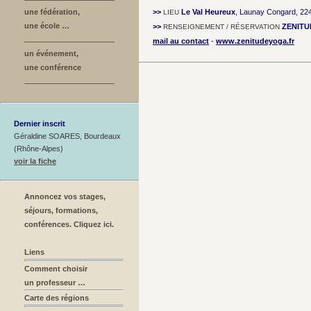
une fédération,
>>
Le Val Heureux
, Launay Congard, 22
LIEU
une école …
>>
ZENITU
RENSEIGNEMENT / RÉSERVATION
mail au contact
-
www.zenitudeyoga.fr
un événement,
une conférence
Dernier inscrit
Géraldine SOARES, Bourdeaux
(Rhône-Alpes)
voir la fiche
Annoncez vos stages,
séjours, formations,
conférences. Cliquez ici.
Liens
Comment choisir
un professeur …
Carte des régions