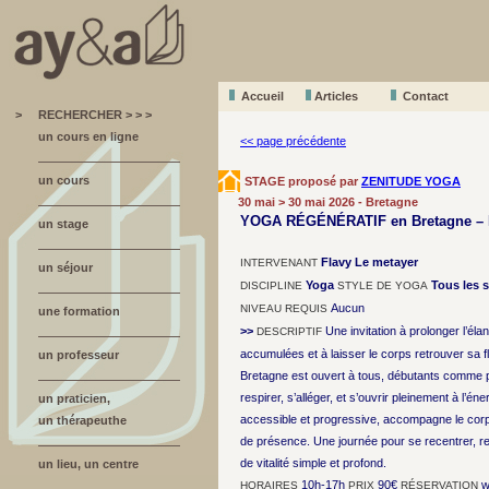
Accueil
A
r
ticles
Contact
>
RECHERCHER > > >
un cours en ligne
<< page précédente
un cours
STAGE proposé par
ZENITUDE YOGA
30 mai > 30 mai 2026 - Bretagne
YOGA RÉGÉNÉRATIF en Bretagne – Fl
un stage
Flavy Le metayer
INTERVENANT
un séjour
Yoga
Tous les s
DISCIPLINE
STYLE DE YOGA
Aucun
NIVEAU REQUIS
une formation
>>
Une invitation à prolonger l’éla
DESCRIPTIF
accumulées et à laisser le corps retrouver sa f
un professeur
Bretagne est ouvert à tous, débutants comme p
respirer, s’alléger, et s’ouvrir pleinement à l’én
un praticien,
accessible et progressive, accompagne le corps 
un thérapeuthe
de présence. Une journée pour se recentrer, retr
de vitalité simple et profond.
un lieu, un centre
10h-17h
90€
w
HORAIRES
PRIX
RÉSERVATION