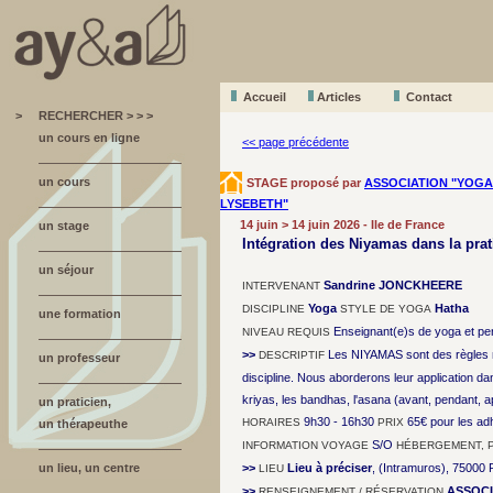
Accueil
A
r
ticles
Contact
>
RECHERCHER > > >
un cours en ligne
<< page précédente
un cours
STAGE proposé par
ASSOCIATION "YOGA
LYSEBETH"
14 juin > 14 juin 2026 - Ile de France
un stage
Intégration des Niyamas dans la prat
un séjour
Sandrine JONCKHEERE
INTERVENANT
Yoga
Hatha
DISCIPLINE
STYLE DE YOGA
une formation
Enseignant(e)s de yoga et per
NIVEAU REQUIS
>>
Les NIYAMAS sont des règles 
DESCRIPTIF
un professeur
discipline. Nous aborderons leur application da
kriyas, les bandhas, l'asana (avant, pendant, ap
un praticien,
9h30 - 16h30
65€ pour les ad
HORAIRES
PRIX
un thérapeuthe
S/O
INFORMATION VOYAGE
HÉBERGEMENT, 
un lieu, un centre
>>
Lieu à préciser
, (Intramuros), 75000
LIEU
>>
ASSOCI
RENSEIGNEMENT / RÉSERVATION