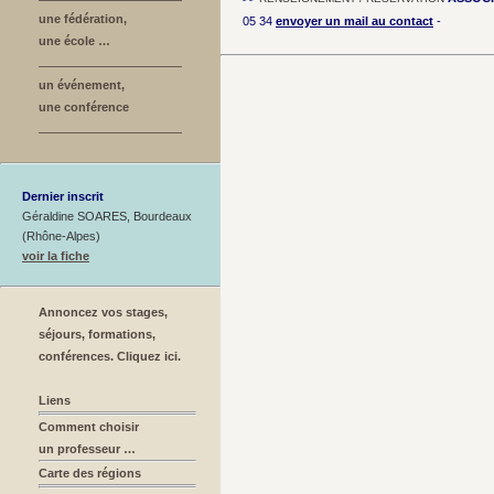
une fédération,
05 34
envoyer un mail au contact
-
une école …
un événement,
une conférence
Dernier inscrit
Géraldine SOARES, Bourdeaux
(Rhône-Alpes)
voir la fiche
Annoncez vos stages,
séjours, formations,
conférences. Cliquez ici.
Liens
Comment choisir
un professeur …
Carte des régions