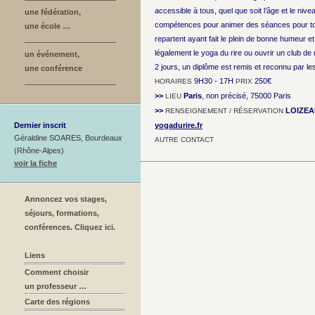
accessible à tous, quel que soit l’âge et le nive
une fédération,
compétences pour animer des séances pour tout
une école …
repartent ayant fait le plein de bonne humeur e
légalement le yoga du rire ou ouvrir un club de r
un événement,
2 jours, un diplôme est remis et reconnu par le
une conférence
9H30 - 17H
250€
HORAIRES
PRIX
>>
Paris
, non précisé, 75000 Paris
LIEU
>>
LOIZEA
RENSEIGNEMENT / RÉSERVATION
Dernier inscrit
yogadurire.fr
Géraldine SOARES, Bourdeaux
AUTRE CONTACT
(Rhône-Alpes)
voir la fiche
Annoncez vos stages,
séjours, formations,
conférences. Cliquez ici.
Liens
Comment choisir
un professeur …
Carte des régions