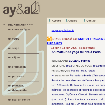
Accueil
A
r
ticles
Contact
>
RECHERCHER > > >
un cours en ligne
<< page précédente
un cours
STAGE proposé par
INSTITUT FRANçAIS 
RIRE SANTé
13 juin > 14 juin 2026 - Ile de France
un stage
Animateur de yoga du rire à Paris
un séjour
LOIZEAU Fabrice
INTERVENANT
Yoga
Yoga du ri
DISCIPLINE
STYLE DE YOGA
une formation
Pas de niveau requis
NIVEAU REQUIS
>>
Formation officielle d'Animateu
DESCRIPTIF
un professeur
Fabrice Loizeau, directeur de l’Institut Français
Rire & Santé du Dr Kataria. En 2 jours, les part
un praticien,
méthode, les exercices et l’esprit de cette disc
un thérapeuthe
autonomes. Diplômant. Objectif : Devenir anima
(club de rire) et savoir animer des séances de 
un lieu, un centre
autonomie. Pour qui ? Un stage pour devenir an