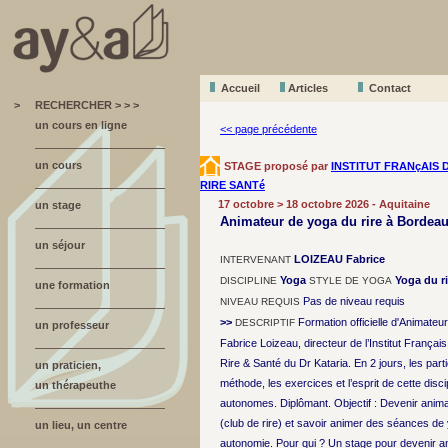
Accueil
A
r
ticles
Contact
>
RECHERCHER > > >
un cours en ligne
<< page précédente
un cours
STAGE proposé par
INSTITUT FRANçAIS 
RIRE SANTé
17 octobre > 18 octobre 2026 - Aquitaine
un stage
Animateur de yoga du rire à Bordea
un séjour
LOIZEAU Fabrice
INTERVENANT
Yoga
Yoga du ri
DISCIPLINE
STYLE DE YOGA
une formation
Pas de niveau requis
NIVEAU REQUIS
>>
Formation officielle d'Animateu
DESCRIPTIF
un professeur
Fabrice Loizeau, directeur de l’Institut Français
Rire & Santé du Dr Kataria. En 2 jours, les part
un praticien,
méthode, les exercices et l’esprit de cette disc
un thérapeuthe
autonomes. Diplômant. Objectif : Devenir anima
(club de rire) et savoir animer des séances de 
un lieu, un centre
autonomie. Pour qui ? Un stage pour devenir an