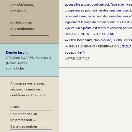
accessible à tous, quel que soit l’âge et le nive
une fédération,
compétences pour animer des séances pour tout
une école …
repartent ayant fait le plein de bonne humeur e
légalement le yoga du rire ou ouvrir un club de r
un événement,
2 jours, un diplôme est remis et reconnu par le
une conférence
9H30 - 17H
250€
HORAIRES
PRIX
>>
Bordeaux
, Non précisé, 33000 Borde
LIEU
>>
LOIZEA
RENSEIGNEMENT / RÉSERVATION
Dernier inscrit
yogadurire.fr
Géraldine SOARES, Bourdeaux
AUTRE CONTACT
(Rhône-Alpes)
voir la fiche
Annoncez vos stages,
séjours, formations,
conférences. Cliquez ici.
Liens
Comment choisir
un professeur …
Carte des régions