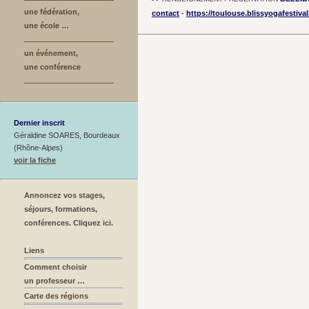
une fédération,
contact
-
https://toulouse.blissyogafestiva
une école …
un événement,
une conférence
Dernier inscrit
Géraldine SOARES, Bourdeaux
(Rhône-Alpes)
voir la fiche
Annoncez vos stages,
séjours, formations,
conférences. Cliquez ici.
Liens
Comment choisir
un professeur …
Carte des régions