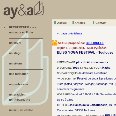
Accueil
A
r
ticles
Contact
>
RECHERCHER > > >
un cours en ligne
<< page précédente
un cours
STAGE proposé par
BELLIBULLE
19 juin > 21 juin 2026 - Midi-Pyrénées
BLISS YOGA FESTIVAL - Toulouse
un stage
plus de 45 intervenants
INTERVENANT
un séjour
Yoga
Hatha
DISCIPLINE
STYLE DE YOGA
de débutant à confirmé
NIVEAU REQUIS
une formation
>>
Festival de yoga & pratiques 
DESCRIPTIF
100h (hatha, vinyasa, Iyengar, Ashtanga, Yin...)
un professeur
conférences gratuites.
Vendredi 14h30 à 19h. Samedi et 
un praticien,
HORAIRES
un thérapeuthe
de 5€ à 180€
>>
Les Halles de la Cartoucherie
, 10 Pl
LIEU
un lieu, un centre
Communales, 31300 Toulouse
>>
BELLIB
RENSEIGNEMENT / RÉSERVATION