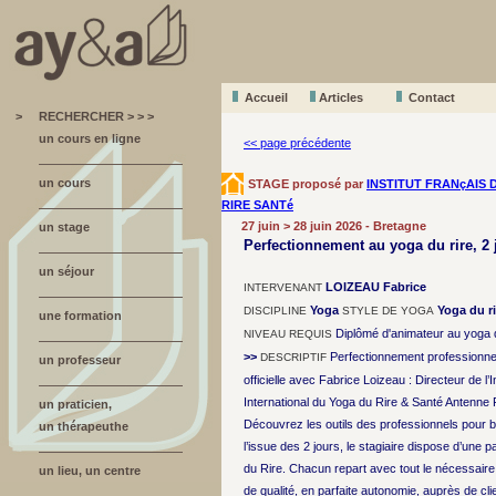
Accueil
A
r
ticles
Contact
>
RECHERCHER > > >
un cours en ligne
<< page précédente
un cours
STAGE proposé par
INSTITUT FRANçAIS 
RIRE SANTé
27 juin > 28 juin 2026 - Bretagne
un stage
Perfectionnement au yoga du rire, 2
un séjour
LOIZEAU Fabrice
INTERVENANT
Yoga
Yoga du ri
DISCIPLINE
STYLE DE YOGA
une formation
Diplômé d'animateur au yoga d
NIVEAU REQUIS
>>
Perfectionnement professionnel
DESCRIPTIF
un professeur
officielle avec Fabrice Loizeau : Directeur de l’I
International du Yoga du Rire & Santé Antenne 
un praticien,
Découvrez les outils des professionnels pour 
un thérapeuthe
l’issue des 2 jours, le stagiaire dispose d’une pa
du Rire. Chacun repart avec tout le nécessair
un lieu, un centre
de qualité, en parfaite autonomie, auprès de cli