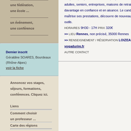
adultes, seniors, entreprises, maisons de retrai
une fédération,
davantage en confiance et en aisance. Le can
une école …
maîtrise ses prestations, découvre de nouveau
outils.
un événement,
9H30 - 17H
320€
HORAIRES
PRIX
une conférence
>>
Rennes
, non précisé, 35000 Rennes
LIEU
>>
LOIZEA
RENSEIGNEMENT / RÉSERVATION
yogadurire.fr
Dernier inscrit
AUTRE CONTACT
Géraldine SOARES, Bourdeaux
(Rhône-Alpes)
voir la fiche
Annoncez vos stages,
séjours, formations,
conférences. Cliquez ici.
Liens
Comment choisir
un professeur …
Carte des régions