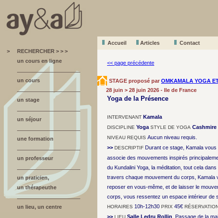
Accueil
A
r
ticles
Contact
>
RECHERCHER > > >
un cours en ligne
<< page précédente
un cours
STAGE proposé par
OMKAMALA YOGA ET
28 juin > 28 juin 2026 - Ile de France
Yoga de la Présence
un stage
Kamala
INTERVENANT
un séjour
Yoga
Cashmire
DISCIPLINE
STYLE DE YOGA
Aucun niveau requis.
NIVEAU REQUIS
une formation
>>
Durant ce stage, Kamala vous 
DESCRIPTIF
associe des mouvements inspirés principalem
un professeur
du Kundalini Yoga, la méditation, tout cela dan
travers chaque mouvement du corps, Kamala 
un praticien,
reposer en vous-même, et de laisser le mouvemen
un thérapeuthe
corps, vous ressentez un espace intérieur de sta
10h-12h30
45€
un lieu, un centre
HORAIRES
PRIX
RÉSERVATIO
>>
Salle Ledru Rollin
, Passage de la mai
LIEU