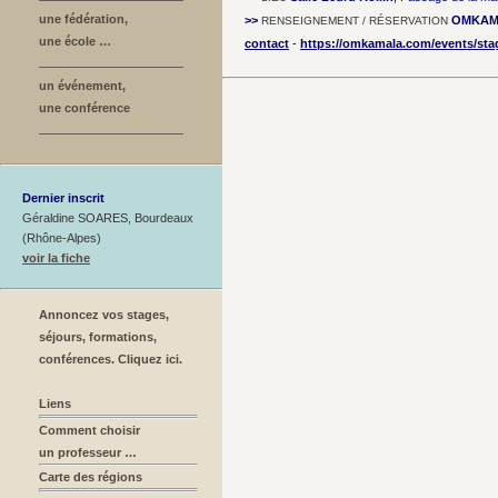
une fédération,
>>
OMKAM
RENSEIGNEMENT / RÉSERVATION
une école …
contact
-
https://omkamala.com/events/stag
un événement,
une conférence
Dernier inscrit
Géraldine SOARES, Bourdeaux
(Rhône-Alpes)
voir la fiche
Annoncez vos stages,
séjours, formations,
conférences. Cliquez ici.
Liens
Comment choisir
un professeur …
Carte des régions