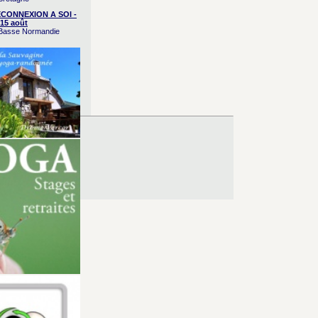
CONNEXION A SOI -
15 août
/ Basse Normandie
es d’Utilisation