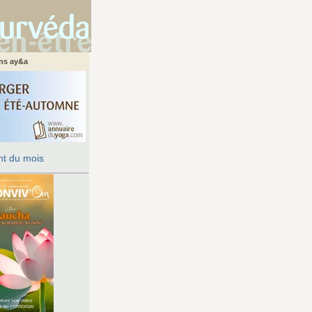
ans ay&a
t du mois