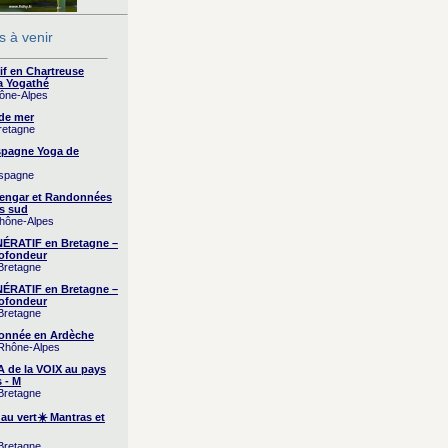
 à venir
if en Chartreuse
a Yogathé
hône-Alpes
 de mer
Bretagne
Espagne Yoga de
Espagne
yengar et Randonnées
s sud
Rhône-Alpes
RATIF en Bretagne –
ofondeur
 Bretagne
RATIF en Bretagne –
ofondeur
 Bretagne
onnée en Ardèche
 Rhône-Alpes
A de la VOIX au pays
 - M
 Bretagne
 au vert☀️ Mantras et
 Bretagne