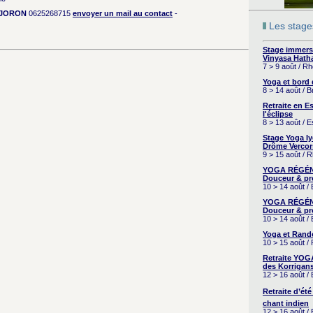
e JORON
0625268715
envoyer un mail au contact
-
Les stages
Stage immers
Vinyasa Hath
7 > 9 août / R
Yoga et bord
8 > 14 août / 
Retraite en 
l'éclipse
8 > 13 août / 
Stage Yoga I
Drôme Vercor
9 > 15 août / 
YOGA RÉGÉNÉ
Douceur & pr
10 > 14 août /
YOGA RÉGÉNÉ
Douceur & pr
10 > 14 août /
Yoga et Rand
10 > 15 août /
Retraite YOG
des Korrigans
12 > 16 août /
Retraite d’été
chant indien
12 > 16 août /