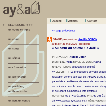
Accueil
A
r
ticles
Contact
>
RECHERCHER > > >
un cours en ligne
<< page précédente
un cours
STAGE proposé par
Aurélie JORON
29 mai > 31 mai 2026 - Belgique
« Au cœur du souffle : la JOIE »
un stage
Aurelie Joron
INTERVENANT
un séjour
Yoga
Hatha
DISCIPLINE
STYLE DE YOGA
débutant et confirmé
NIVEAU REQUIS
une formation
>>
La professeure de yoga expéri
DESCRIPTIF
relaxation sonore au cœur de l’Abbaye d'Orval. 
un professeur
parenthèse de détente, de joie et de reconnexi
conscientes dans la nature environnante, cha
un praticien,
et de l’esprit. Complet sur liste d'attente.
un thérapeuthe
de 17H00 à 16h30
de 266 à 
HORAIRES
PRIX
un lieu, un centre
15 www.samsarayogafrance.fr
HÉBERGEMENT
>>
Abbaye Orval
, Orval 1, 6823 Florenvil
LIEU