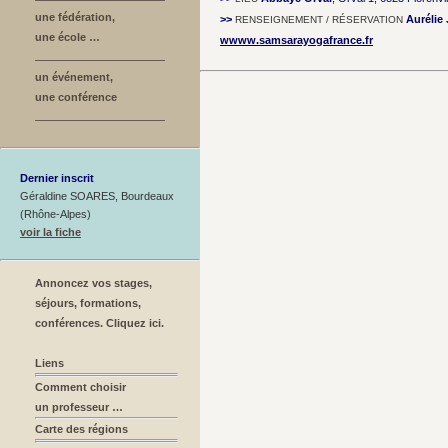
une fédération,
>>
Auréli
RENSEIGNEMENT / RÉSERVATION
une école …
wwww.samsarayogafrance.fr
un événement,
une conférence
Dernier inscrit
Géraldine SOARES, Bourdeaux
(Rhône-Alpes)
voir la fiche
Annoncez vos stages,
séjours, formations,
conférences. Cliquez ici.
Liens
Comment choisir
un professeur …
Carte des régions