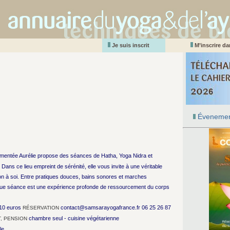
Je suis inscrit
M’inscrire d
Évenemen
mentée Aurélie propose des séances de Hatha, Yoga Nidra et
Dans ce lieu empreint de sérénité, elle vous invite à une véritable
on à soi. Entre pratiques douces, bains sonores et marches
que séance est une expérience profonde de ressourcement du corps
310 euros
contact@samsarayogafrance.fr 06 25 26 87
RÉSERVATION
chambre seul - cuisine végétarienne
, PENSION
le