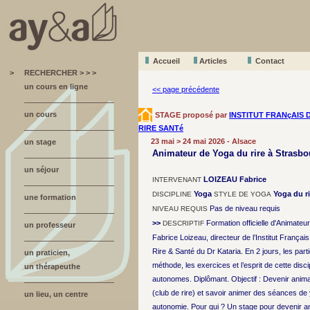
Accueil
A
r
ticles
Contact
>
RECHERCHER > > >
un cours en ligne
<< page précédente
un cours
STAGE proposé par
INSTITUT FRANçAIS 
RIRE SANTé
23 mai > 24 mai 2026 - Alsace
un stage
Animateur de Yoga du rire à Strasbo
un séjour
LOIZEAU Fabrice
INTERVENANT
Yoga
Yoga du ri
DISCIPLINE
STYLE DE YOGA
une formation
Pas de niveau requis
NIVEAU REQUIS
>>
Formation officielle d'Animateu
DESCRIPTIF
un professeur
Fabrice Loizeau, directeur de l’Institut Français
Rire & Santé du Dr Kataria. En 2 jours, les part
un praticien,
méthode, les exercices et l’esprit de cette disc
un thérapeuthe
autonomes. Diplômant. Objectif : Devenir anima
(club de rire) et savoir animer des séances de 
un lieu, un centre
autonomie. Pour qui ? Un stage pour devenir an