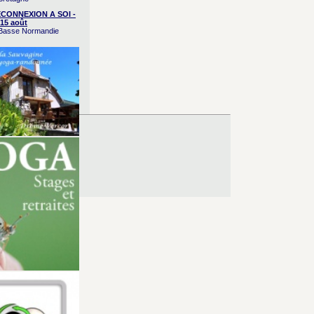
CONNEXION A SOI -
15 août
/ Basse Normandie
es d’Utilisation