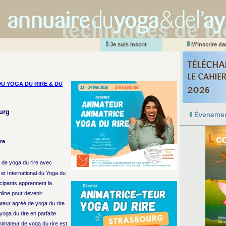
Je suis inscrit
M’inscrire d
DU YOGA DU RIRE & DU
urg
Évenemen
re
r de yoga du rire avec
 et International du Yoga du
icipants apprennent la
ipline pour devenir
teur agréé de yoga du rire
yoga du rire en parfaite
imateur de yoga du rire est