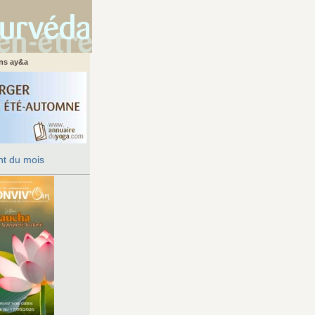
ans ay&a
t du mois