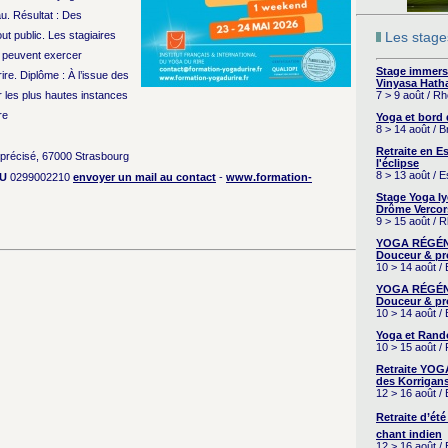
au. Résultat : Des
 public. Les stagiaires
Les stages
t peuvent exercer
Stage immers
ire. Diplôme : À l’issue des
Vinyasa Hath
r les plus hautes instances
7 > 9 août / R
re
Yoga et bord
8 > 14 août / 
Retraite en 
 précisé, 67000 Strasbourg
l'éclipse
8 > 13 août / 
U
0299002210
envoyer un mail au contact
-
www.formation-
Stage Yoga I
Drôme Vercor
9 > 15 août / 
YOGA RÉGÉNÉ
Douceur & pr
10 > 14 août /
YOGA RÉGÉNÉ
Douceur & pr
10 > 14 août /
Yoga et Rand
10 > 15 août /
Retraite YOG
des Korrigans
12 > 16 août /
Retraite d’été
chant indien
12 > 16 août /