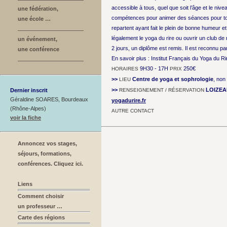
accessible à tous, quel que soit l’âge et le nive
une fédération,
compétences pour animer des séances pour tout
une école …
repartent ayant fait le plein de bonne humeur e
légalement le yoga du rire ou ouvrir un club de r
un événement,
2 jours, un diplôme est remis. Il est reconnu pa
une conférence
En savoir plus : Institut Français du Yoga du Ri
9H30 - 17H
250€
HORAIRES
PRIX
>>
Centre de yoga et sophrologie
, non
LIEU
>>
LOIZEA
Dernier inscrit
RENSEIGNEMENT / RÉSERVATION
Géraldine SOARES, Bourdeaux
yogadurire.fr
(Rhône-Alpes)
AUTRE CONTACT
voir la fiche
Annoncez vos stages,
séjours, formations,
conférences. Cliquez ici.
Liens
Comment choisir
un professeur …
Carte des régions