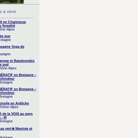
 à venir
if en Chartreuse
a Yogathé
hône-Alpes
 de mer
Bretagne
Espagne Yoga de
Espagne
yengar et Randonnées
s sud
Rhône-Alpes
RATIF en Bretagne –
ofondeur
 Bretagne
RATIF en Bretagne –
ofondeur
 Bretagne
onnée en Ardèche
 Rhône-Alpes
A de la VOIX au pays
 - M
 Bretagne
 au vert☀️ Mantras et
 Bretagne