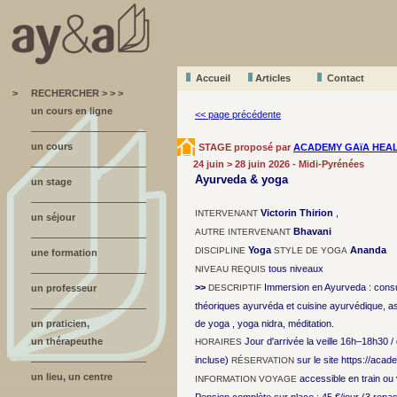
Accueil
A
r
ticles
Contact
>
RECHERCHER > > >
un cours en ligne
<< page précédente
un cours
STAGE proposé par
ACADEMY GAïA HEA
24 juin > 28 juin 2026 - Midi-Pyrénées
Ayurveda & yoga
un stage
Victorin Thirion
,
INTERVENANT
un séjour
Bhavani
AUTRE INTERVENANT
Yoga
Ananda
DISCIPLINE
STYLE DE YOGA
une formation
tous niveaux
NIVEAU REQUIS
>>
Immersion en Ayurveda : consult
un professeur
DESCRIPTIF
théoriques ayurvéda et cuisine ayurvédique, a
un praticien,
de yoga , yoga nidra, méditation.
un thérapeuthe
Jour d'arrivée la veille 16h–18h30 
HORAIRES
incluse)
sur le site https://aca
RÉSERVATION
un lieu, un centre
accessible en train ou
INFORMATION VOYAGE