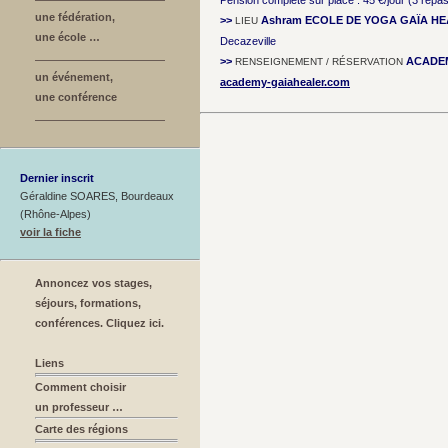
Pension complète sur place : 45 €/jour (3 repas
une fédération,
>>
Ashram ECOLE DE YOGA GAÏA H
LIEU
une école …
Decazeville
>>
ACADE
RENSEIGNEMENT / RÉSERVATION
un événement,
academy-gaiahealer.com
une conférence
Dernier inscrit
Géraldine SOARES, Bourdeaux
(Rhône-Alpes)
voir la fiche
Annoncez vos stages,
séjours, formations,
conférences. Cliquez ici.
Liens
Comment choisir
un professeur …
Carte des régions