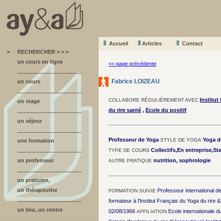
Accueil
A
r
ticles
Contact
>
RECHERCHER > > >
un cours en ligne
<< page précédente
Fabrice LOIZEAU
un cours
Institut
COLLABORE RÉGULIÈREMENT AVEC
un stage
du rire santé
,
Ecole du positif
un séjour
Professeur de Yoga
Yoga du
STYLE DE YOGA
une formation
Collectifs,En entreprise,St
TYPE DE COURS
un professeur
nutrition, sophrologie
AUTRE PRATIQUE
un praticien,
un thérapeuthe
Professeur international de
FORMATION SUIVIE
formateur à l'Institut Français du Yoga du rire 
un lieu, un centre
02/08/1966
Ecole internationale d
AFFILIATION