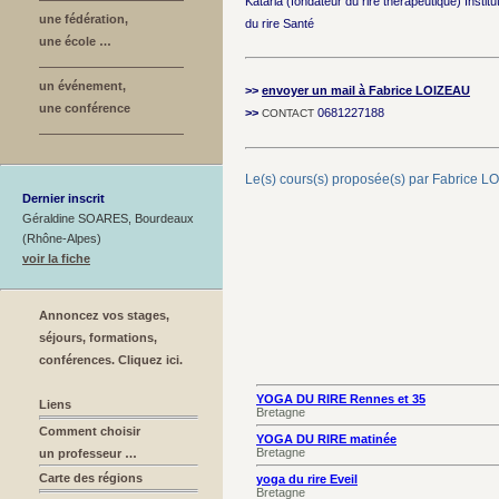
Kataria (fondateur du rire thérapeutique) Instit
une fédération,
du rire Santé
une école …
un événement,
>>
envoyer un mail à Fabrice LOIZEAU
une conférence
>>
0681227188
CONTACT
Le(s) cours(s) proposée(s) par Fabrice 
Dernier inscrit
Géraldine SOARES, Bourdeaux
(Rhône-Alpes)
voir la fiche
Annoncez vos stages,
séjours, formations,
conférences. Cliquez ici.
YOGA DU RIRE Rennes et 35
Liens
Bretagne
Comment choisir
YOGA DU RIRE matinée
Bretagne
un professeur …
Carte des régions
yoga du rire Eveil
Bretagne