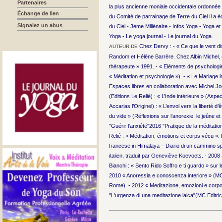
Partenaires
la plus ancienne moniale occidentale ordonnée 
Échange de lien
du Comité de parrainage de Terre du Ciel Il a éc
Signalez un abus
du Ciel - 3ème Millénaire - Infos Yoga - Yoga 
Yoga - Le yoga journal - Le journal du Yoga
Chez Dervy : - « Ce que le vent dis
AUTEUR DE
Random et Hélène Barrère. Chez Albin Michel, (S
thérapeute » 1991. - « Eléments de psychologie
« Méditation et psychologie »). - « Le Mariage i
Espaces libres en collaboration avec Michel Jo
(Editions Le Relié) : « L’Inde intérieure » (Asp
Accarias l’Originel) : « L’envol vers la liberté d
du vide » (Réflexions sur l’anorexie, le jeûne et
"Guérir l'anxiété"2016 "Pratique de la méditatio
Relié : « Méditation, émotions et corps vécu »
francese in Himalaya – Diario di un cammino sp
italien, traduit par Geneviève Koevoets. - 2008
Bianchi : « Sento Rido Soffro e ti guardo » sur l
2010 « Anoressia e conoscenza interiore » (MC E
Rome). - 2012 « Meditazione, emozioni e corpo c
"L'urgenza di una meditazione laica"(MC Editric