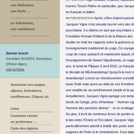
une fédération,
travers Tenzin Palmo en particulier, que Jacqu
une école …
en français et italien.
>>
Après s’être d’abord passi
PRESENTATION
un événement,
Jacques Vigne s’est ensuite tourné vers des é
une conférence
psychiatrie. Il a obtenu en tant que psychiatre
Fondation Romain Rolland et de la Maison des
étudier en Inde les rapports entre la guérison 
l’enseignement traditionnel du yoga. Ce voyage
Dernier inscrit
coup de coeur puisqu’il vit maintenant depuis 26
Géraldine SOARES, Bourdeaux
l’enseignement de Swami Vijayânanda, un sage, 
(Rhône-Alpes)
ans, le lundi de Pâques 5 avril 2010, un françai
voir la fiche
le disciple de Mâ Anandamayî (jusqu’à la mort 
Anandamayî connut un retentissement considé
toute l’Inde mais aussi au-delà de ses frontièr
Annoncez vos stages,
son modèle de vie extrêmement simple et la qu
séjours, formations,
Actuellement, Jacques Vigne partage son temps
conférences. Cliquez ici.
bords du Gange, près d’Hardwar - “Ashram signif
l’homme des pensées divines” - et un ermitag
Liens
De plus, il écrit de nombreux livres de portée scie
Comment choisir
le lien entre l’Orient et l’Occident. Jacques Vig
un professeur …
particulièrement attentif à établir des ponts entr
Carte des régions
sagesse de l’Inde et le christianisme. Il est d