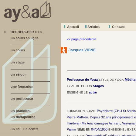
Accueil
A
r
ticles
Contact
>
RECHERCHER > > >
un cours en ligne
<< page précédente
Jacques VIGNE
un cours
un stage
un séjour
Professeur de Yoga
Médita
STYLE DE YOGA
Stages
TYPE DE COURS
une formation
autre
ENSEIGNE LE
un professeur
un praticien,
Psychiatre (CHU St Antoin
FORMATION SUIVIE
un thérapeuthe
Pierre Mathieu. Depuis 32 ans principalement 
Hardwar (Ma Anandamayee Ashram, Vijayanand
un lieu, un centre
Palmo
04/04/1956
NE(E) EN
ENSEIGNE / EXE
Yoga méditatif, védanta, vipassan
AFFILIATION